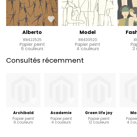
Alberto
Model
Fas
88422525
88430520
8
Papier peint
Papier peint
Pa
6 couleurs
4 couleurs
3 
Consultés récemment
Archibald
Academie
Green life joy
Mo
Papier peint
Papier peint
Papier peint
Papier
9 couleurs
4 couleurs
12 couleurs
4 cou