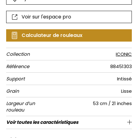
graphisme pur.
Voir sur l'espace pro
Calculateur de rouleaux
Collection
ICONIC
Référence
88451303
Support
Intissé
Grain
Lisse
Largeur d’un
53 cm / 21 inches
rouleau
Longueur
Raccord
Rapport
Poids g/m²
Entretien
Pose colle
Dépose
Norme COV
ASTME84
Norme
Voir toutes les caractéristiques
Vendu au rouleau de 10.24m / 11 yards
51cm / 20 pouces
Encollage du mur
Arrachage à sec
Raccord droit
Lavable
B-s1, d0
Class A
130
A+
Vertical
euroclass
Voir moins de caractéristiques