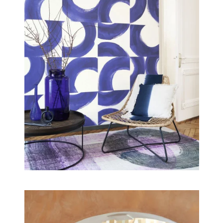
corolles de Flower Power si emblématiques des
années 70. Quant au surréaliste Not a circle, il ne
tourne plus très rond ...Pour notre plus grand bonheur.
La parenthèse enchantée se clôt avec deux
panoramiques déjantés : Pop et ses dessins
psychédéliques et Abstract et son collage artistique
très eighties.