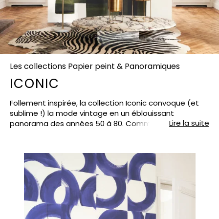
Les collections Papier peint & Panoramiques
ICONIC
Follement inspirée, la collection Iconic convoque (et
sublime !) la mode vintage en un éblouissant
Lire la suite
panorama des années 50 à 80. Comme ces deux
jeunes filles, faufilez-vous dans un défilé de mode et
admirez la Fashion Week en mode années 50 : alors,
plutôt Christian Dior ou Pierre Balmain ? Leurs
silhouettes seules se retrouvent dans le dessin filaire
et raffiné de Model. Avec Arty, le trait s’épure encore,
et la géométrie rime avec poésie. Et que dire du
virevoltant Alberto et ses danseurs filiformes, comme
sculptés à la hâte avant leur envol ? Après cette
ascension, on revient sur terre avec les précieuses