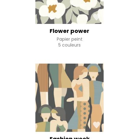
Flower power
Papier peint
5 couleurs
Fashion week