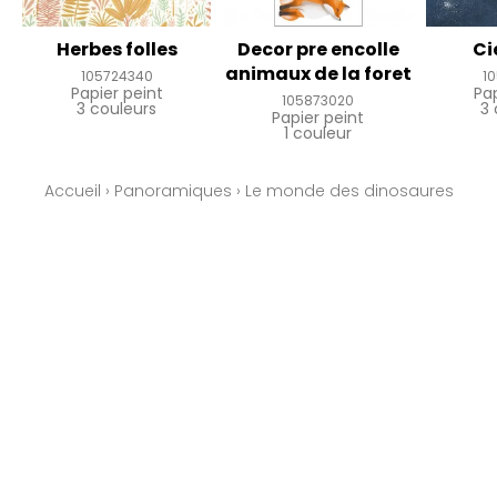
Herbes folles
Decor pre encolle
Ci
animaux de la foret
105724340
1
Papier peint
Pa
105873020
3 couleurs
3 
Papier peint
1 couleur
Accueil
›
Panoramiques
›
Le monde des dinosaures