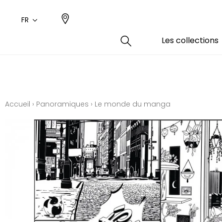
FR
Les collections
Type
Coule
Famil
Famil
Aspec
Rose
Uni / 
Dessin
Accueil
›
Panoramiques
›
Le monde du manga
Coton
Dessin
Polyes
Petits