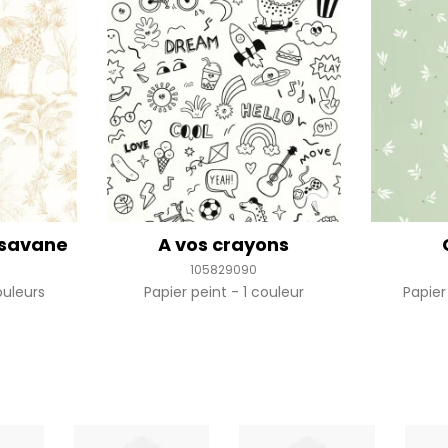
 savane
A vos crayons
105829090
uleurs
Papier peint
1 couleur
Papier