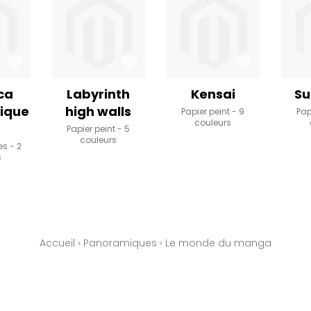
ca
Labyrinth
Kensai
Su
ique
high walls
Papier peint
9
Pap
couleurs
Papier peint
5
couleurs
es
2
s
Accueil
›
Panoramiques
›
Le monde du manga