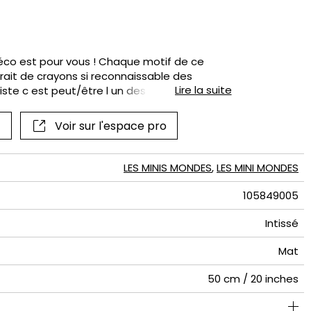
if
éco est pour vous ! Chaque motif de ce
rait de crayons si reconnaissable des
Lire la suite
ste c est peut/être l un des modèles les
ine dans une version déjà coloriée ou une autre
açables pour mieux recommencer.
Voir sur l'espace pro
LES MINIS MONDES
,
LES MINI MONDES
105849005
Intissé
Mat
50 cm / 20 inches
310 cm / 122 inches
50 cm / 20 inches
Encollage du mur
Arrachage à sec
Raccord droit
Lavable
Class A
B s1 d0
147
A+
4