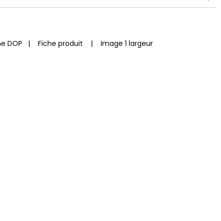
he DOP
|
Fiche produit
|
Image 1 largeur