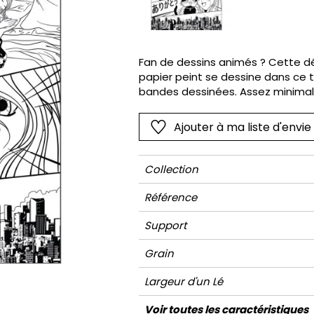
Rose
Rose
Petit mot
Végétal
Rouge
Rouge
Rayures
Wording
Vert
Vert
Unis
Fan de dessins animés ? Cette d
papier peint se dessine dans ce t
Violet
Violet
Végétal
bandes dessinées. Assez minimali
plus « vivants » puisqu il se décl
à colorier avec des feutres eff
Ajouter à ma liste d'envie
Collection
Référence
Support
Grain
Largeur d'un Lé
Hauteur
Largeur Totale
Raccord
Nombre de lés
Poids g/m²
Entretien
Pose colle
Dépose
Norme COV
ASTME84
Norme euroclass
Voir toutes les caractéristiques