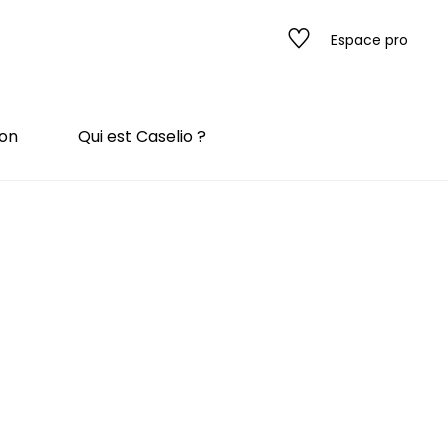
Espace pro
ion
Qui est Caselio ?
s
ado
ado
 / texture
rompe l'œil