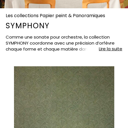
Les collections Papier peint & Panoramiques
SYMPHONY
Comme une sonate pour orchestre, la collection
SYMPHONY coordonne avec une précision d’orfèvre
Lire la suite
chaque forme et chaque matière dans des motifs
uniques. De jolis détails donnés par petites touches et
un grammage de papier plus élevé (260 g/m2)
assurent, dès le toucher, une réelle profondeur de
grain, une qualité indéniable et un raffinement
empreint de poésie. Toujours en vinyle sur intissé sans
phtalates, le papier peint est adapté à tous les
intérieurs (chambre, salle de bain, cuisine, salle à
manger…).