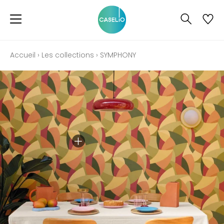
Accueil
›
Les collections
›
SYMPHONY