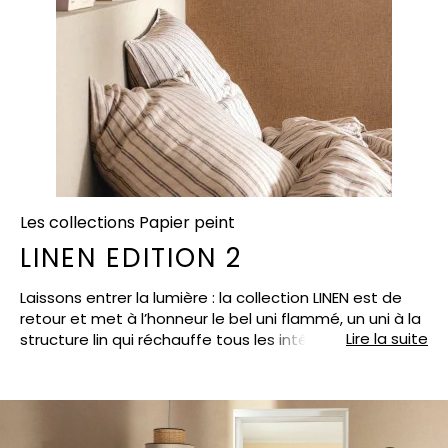
Les collections Papier peint
LINEN EDITION 2
Laissons entrer la lumière : la collection LINEN est de
retour et met à l’honneur le bel uni flammé, un uni à la
Lire la suite
structure lin qui réchauffe tous les intérieurs. À vous -
et surtout votre déco - les ambiances lumineuses,
épurées, naturelles ! Pour cette collection, on a repris
les couleurs que vous avez adorées et on lui a ajouté
plus de 40 nouvelles teintes. Bien sûr, tous les papiers
peints sont en vinyle sur intissé et se posent