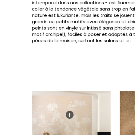
intemporel dans nos collections - est finemen
coller à la tendance végétale sans trop en fair
nature est luxuriante, mais les traits se jouen
grands ou petits motifs avec élégance et chic
peints sont en vinyle sur intissé sans phtalate
motif archipel), faciles à poser et adaptés à 
pèces de la maison, surtout les salons et sal
et aussi les cuisines, les salles de bain.