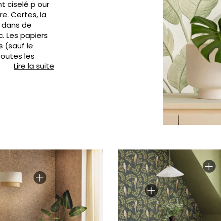
t ciselé p our
Rose
Rose
Petit mot
Végétal
e. Certes, la
t dans de
Rouge
Rouge
Rayures
Wording
. Les papiers
Vert
Vert
Unis
s (sauf le
toutes les
Violet
Violet
Végétal
Lire la suite
les à manger,