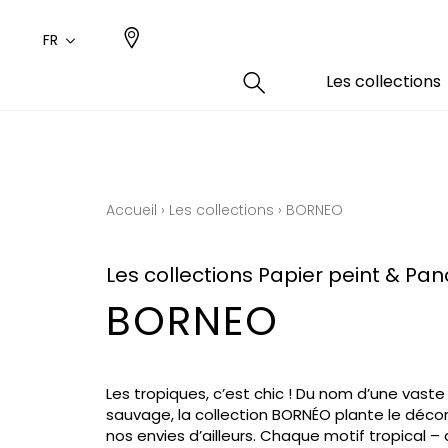
FR
Les collections
Type
Coule
Famil
Famil
Aspec
Rose
Uni / 
Dessin
Accueil
›
Les collections
›
BORNEO
Coton
Dessin
Polyes
Petits
Les collections Papier peint & P
BORNEO
Les tropiques, c’est chic ! Du nom d’une vaste 
sauvage, la collection BORNÉO plante le déco
nos envies d’ailleurs. Chaque motif tropical 