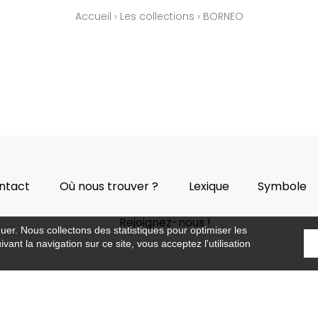
Accueil
›
Les collections
›
BORNEO
ntact
Où nous trouver ?
Lexique
Symbole
Rejoignez-nous !
guer. Nous collectons des statistiques pour optimiser les
vant la navigation sur ce site, vous acceptez l'utilisation
©Caselio2019
Confidentialité
Mentions légales