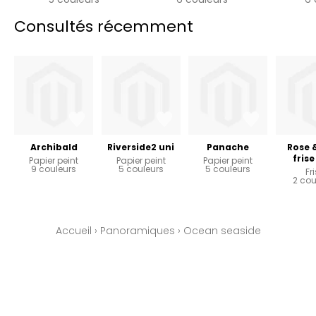
Consultés récemment
Archibald
Riverside2 uni
Panache
Rose 
frise
Papier peint
Papier peint
Papier peint
9 couleurs
5 couleurs
5 couleurs
Fr
2 cou
Accueil
›
Panoramiques
›
Ocean seaside