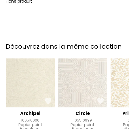
Fiche produit
Découvrez dans la même collection
Archipel
Circle
Pr
106510000
105510999
1
Papier peint
Papier peint
Pa
5 couleurs
6 couleurs
6 