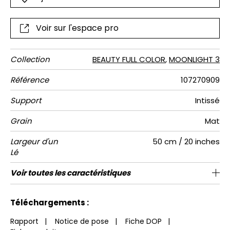
raccordable, existe en 3 hauteurs.
Voir sur l'espace pro
Collection
BEAUTY FULL COLOR
,
MOONLIGHT 3
Référence
107270909
Support
Intissé
Grain
Mat
Largeur d'un
50 cm / 20 inches
Lé
Hauteur
Largeur
Raccord
Nombre de
Poids g/m²
Performance
Entretien
Pose colle
Dépose
Norme COV
ASTME84
Norme
Voir toutes les caractéristiques
300 cm / 118 inches
310 cm / 122 inches
Encollage du mur
Arrachage à sec
Raccord droit
aw - 0.15
Lavable
Class A
B s1 d0
147
A+
6
Totale
lés
Accoustique
euroclass
Voir moins de caractéristiques
Téléchargements :
Rapport
|
Notice de pose
|
Fiche DOP
|