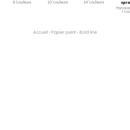
9 couleurs
20 couleurs
24 couleurs
spra
Panora
1 co
Accueil
›
Papier peint
›
Bold line