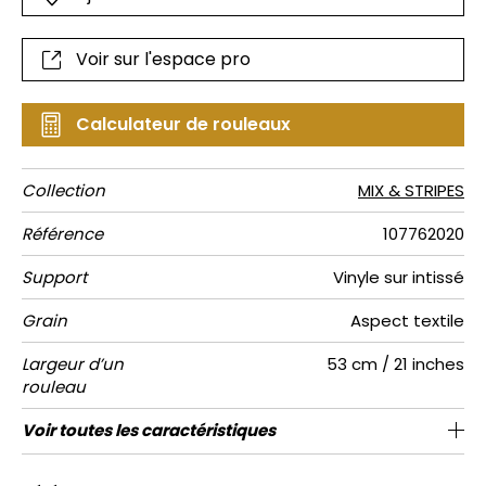
Voir sur l'espace pro
Calculateur de rouleaux
Collection
MIX & STRIPES
Référence
107762020
Support
Vinyle sur intissé
Grain
Aspect textile
Largeur d’un
53 cm / 21 inches
rouleau
Longueur
Raccord
Rapport
Poids g/m²
Description
Entretien
Pose colle
Dépose
Norme COV
ASTME84
Norme
Voir toutes les caractéristiques
Vendu au rouleau de 10.05m / 11 yards
Rayure classique reguliere effet
Lessivable à la brosse
53cm / 21 pouces
Encollage du mur
Arrachage à sec
Raccord libre
Class A
C s1 d0
230
A+
Vertical
produit
euroclass
textile
Voir moins de caractéristiques