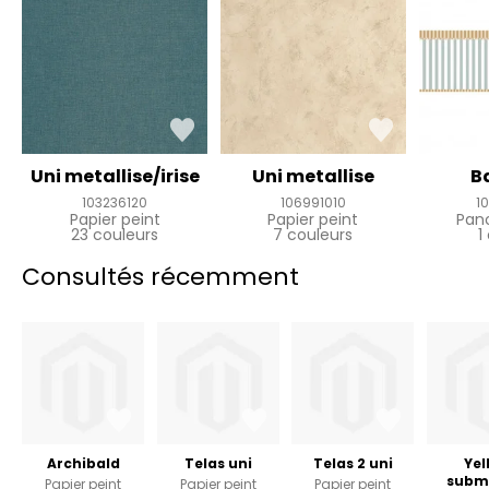
Uni metallise/irise
Uni metallise
Ba
103236120
106991010
1
Papier peint
Papier peint
Pan
23 couleurs
7 couleurs
1
Consultés récemment
Archibald
Telas uni
Telas 2 uni
Yel
subm
Papier peint
Papier peint
Papier peint