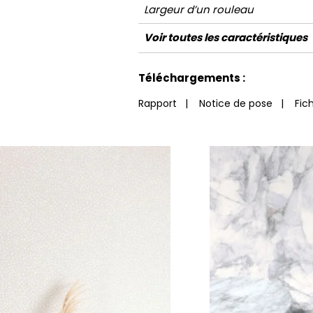
Largeur d’un rouleau
Longueur
Raccord
Rapport Vertical
Poids g/m²
Entretien
Pose colle
Dépose
Norme COV
Norme euroclass
Voir toutes les caractéristiques
Voir moins de caractéristiques
Téléchargements :
Rapport
|
Notice de pose
|
Fic