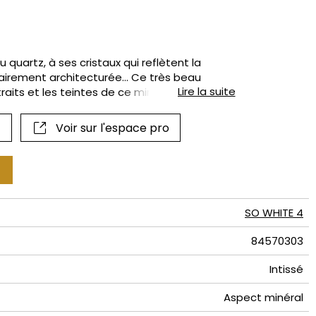
if
uartz, à ses cristaux qui reflètent la
inairement architecturée… Ce très beau
Lire la suite
traits et les teintes de ce minerai, et les
é pour faire scintiller certains détails.
Voir sur l'espace pro
SO WHITE 4
84570303
Intissé
Aspect minéral