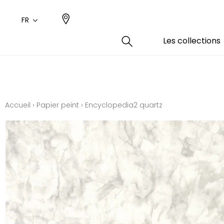
FR
Les collections
Type
Coule
Famil
Famil
Aspec
Rose
Uni / 
Dessin
Accueil
›
Papier peint
›
Encyclopedia2 quartz
Coton
Dessin
Polyes
Petits