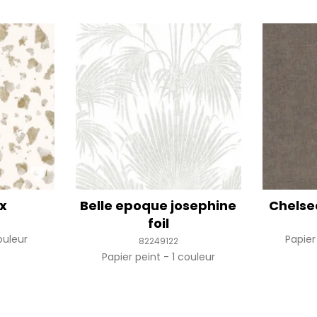
yx
Belle epoque josephine
Chelse
foil
ouleur
Papier
82249122
Papier peint
1 couleur