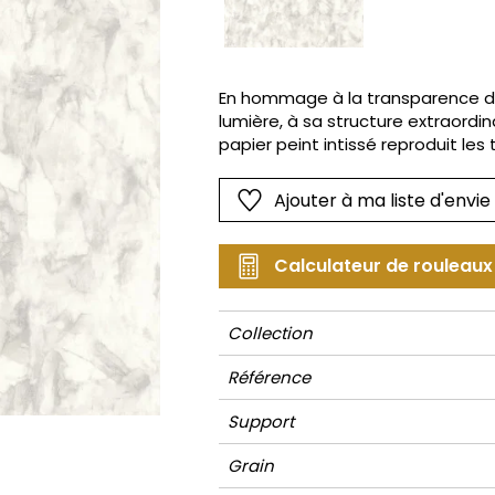
Rose
Rose
Petit mot
Végétal
Rouge
Rouge
Rayures
Wording
Vert
Vert
Unis
En hommage à la transparence du q
lumière, à sa structure extraord
Violet
Violet
Végétal
papier peint intissé reproduit les 
rehausse d’un magnifique effet iris
Ajouter à ma liste d'envie
Calculateur de rouleaux
Collection
Référence
Support
Grain