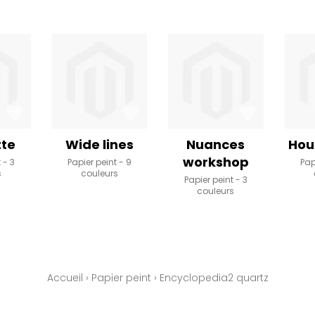
tte
Wide lines
Nuances
Hou
workshop
t
3
Papier peint
9
Pap
s
couleurs
Papier peint
3
couleurs
Accueil
›
Papier peint
›
Encyclopedia2 quartz