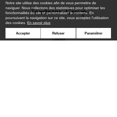
Notre site utilise des cookies afin de vous permettre de
naviguer. Nous collectons des statistiques pour optimiser les
fonctionnalités du site et personnaliser le contenu. En
poursuivant la navigation sur ce site, vous acceptez l'utilisation
des cookies.
En savoir plus
Newsletter
Accepter
Refuser
Paramétrer
Contact
Où nous trouver ?
Lexique
Symbole
Presse
Cookies
Rejoignez-nous !
©Caselio2019
Confidentialité
Mentions légales