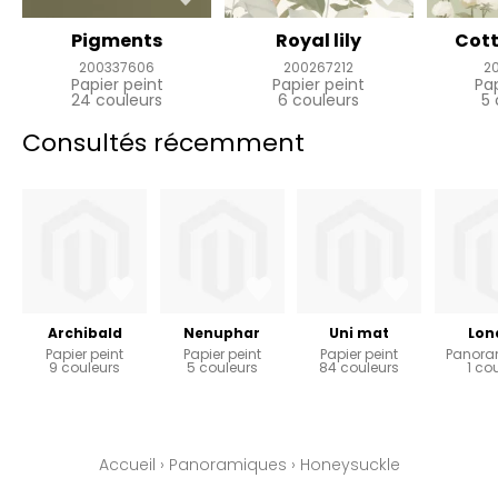
Pigments
Royal lily
Cott
200337606
200267212
2
Papier peint
Papier peint
Pa
24 couleurs
6 couleurs
5 
Consultés récemment
Archibald
Nenuphar
Uni mat
Lon
Papier peint
Papier peint
Papier peint
Panora
9 couleurs
5 couleurs
84 couleurs
1 co
Accueil
›
Panoramiques
›
Honeysuckle