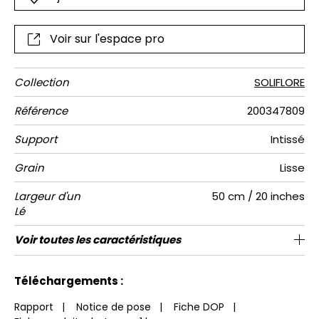
offrent au tout une profondeur inégalée.
Voir sur l'espace pro
Collection
SOLIFLORE
Référence
200347809
Support
Intissé
Grain
Lisse
Largeur d'un
50 cm / 20 inches
Lé
Hauteur
Largeur
Raccord
Nombre de
Poids g/m²
Entretien
Pose colle
Dépose
Norme COV
ASTME84
Norme
Voir toutes les caractéristiques
300 cm / 118 inches
310 cm / 122 inches
Encollage du mur
Arrachage à sec
Raccord droit
Lavable
Class A
B s1 d0
147
A+
6
Totale
lés
euroclass
Voir moins de caractéristiques
Téléchargements :
Rapport
|
Notice de pose
|
Fiche DOP
|