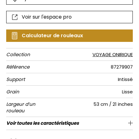
Voir sur l'espace pro
Calculateur de rouleaux
Collection
VOYAGE ONIRIQUE
Référence
87279907
Support
Intissé
Grain
Lisse
Largeur d’un
53 cm / 21 inches
rouleau
Longueur
Raccord
Rapport
Poids g/m²
Entretien
Pose colle
Dépose
Norme COV
ASTME84
Norme
Voir toutes les caractéristiques
Vendu au rouleau de 10.05m / 11 yards
64cm / 25 pouces
Raccord sauté 1/2
Encollage du mur
Arrachage à sec
Lavable
Class A
B s1 d0
125
A+
Vertical
euroclass
Voir moins de caractéristiques