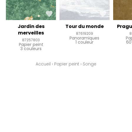
Jardin des
Tour du monde
Pragu
merveilles
87619209
8
Panoramiques
Pa
87257803
1 couleur
60
Papier peint
3 couleurs
Accueil
›
Papier peint
›
Songe