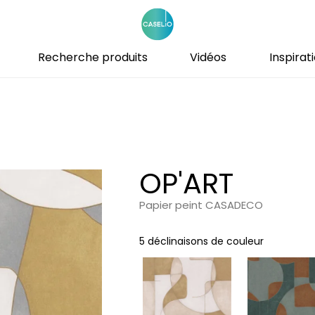
Recherche produits
Vidéos
Inspirat
s
urs
le
le
Famille
Couleurs
Couleurs
Couleur
Motifs
Motifs
t coton
faux unis / texture
s
Dessins
Beige
Beige
Blanc
Animal
Abstrait
s
Petits motifs
Blanc
Blanc
Bleu
Chevron
Animal
OP'ART
ter
 motifs
Unis
Bleu
Bleu
Gris
Cuisine
Cuisine
Gris
Gris
Jaune
Enfant / 
Enfant / 
Papier peint CASADECO
Jaune
Jaune
Orange
Faux unis
Figuratif
5 déclinaisons de couleur
Marron
Marron
Rose
Figuratif
Floral
Multicouleurs
Multicouleurs
Rouge
Floral
Imitant t
Noir
Noir
Vert
Trompe l'
Imitant t
Orange
Orange
Violet
Ornemen
Petit mot