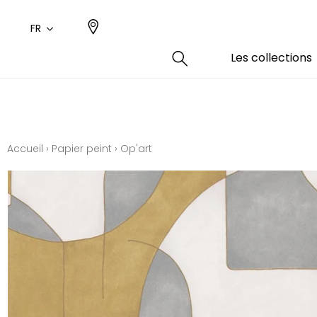
FR
Les collections
Type
Coule
Famil
Famil
Aspec
Rose
Uni / 
Dessin
Accueil
›
Papier peint
›
Op'art
Coton
Dessin
Polyes
Petits