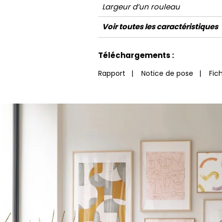
Largeur d’un rouleau
Longueur
Raccord
Rapport Vertical
Poids g/m²
Entretien
Pose colle
Dépose
Norme COV
Norme euroclass
Voir toutes les caractéristiques
Voir moins de caractéristiques
Téléchargements :
Rapport
|
Notice de pose
|
Fic