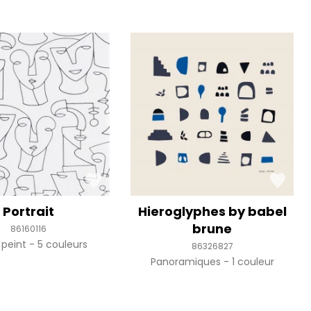
Portrait
Hieroglyphes by babel
brune
86160116
 peint
5 couleurs
86326827
Panoramiques
1 couleur