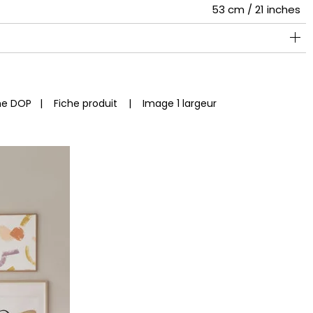
53 cm / 21 inches
Vendu au rouleau de 10.05m / 11 yards
64cm / 25 pouces
Encollage du mur
Arrachage à sec
Raccord droit
Lavable
B s1 d0
130
A+
he DOP
|
Fiche produit
|
Image 1 largeur