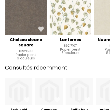
Chelsea sloane
Lanternes
Nuanc
square
86217107
Papier peint
Pa
81921509
5 couleurs
8 
Papier peint
9 couleurs
Consultés récemment
Archibald
Cannage
Baltic bois
Louise