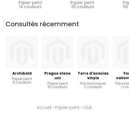
Papier peint
Papier peint
Pa
14 couleurs
25 couleurs
56
Consultés récemment
Archibald
Prague stone
Terre d'acacias
Fo
uni
vinyle
vallo
Papier peint
9 couleurs
Papier peint
Panoramiques
Panora
61 couleurs
2 couleurs
1 co
Accueil
›
Papier peint
›
Club