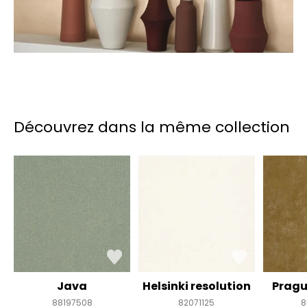
Découvrez dans la même collection
Java
Helsinki resolution
Pragu
88197508
82071125
8