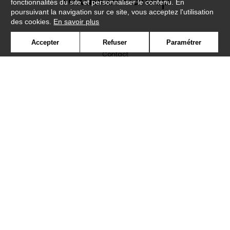
fonctionnalités du site et personnaliser le contenu. En
poursuivant la navigation sur ce site, vous acceptez l'utilisation
des cookies.
En savoir plus
Newsletter
Accepter
Refuser
Paramétrer
Contact
Où nous trouver ?
Lexique
Symbole
Presse
Cookies
Rejoignez-nous !
©Caselio2019
Confidentialité
Mentions légales