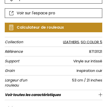
Voir sur l'espace pro
Calculateur de rouleaux
Collection
LEATHERS
,
SO COLOR 5
Référence
87131121
Support
Vinyle sur intissé
Grain
Inspiration cuir
Largeur d’un
53 cm / 21 inches
rouleau
Longueur
Raccord
Rapport
Poids g/m²
Entretien
Pose colle
Dépose
Norme COV
ASTME84
Norme
Voir toutes les caractéristiques
Vendu au rouleau de 10.05m / 11 yards
64cm / 25 pouces
Encollage du mur
Arrachage à sec
Raccord libre
Lessivable
C-s1, d0
Class A
250
A+
Vertical
euroclass
Voir moins de caractéristiques