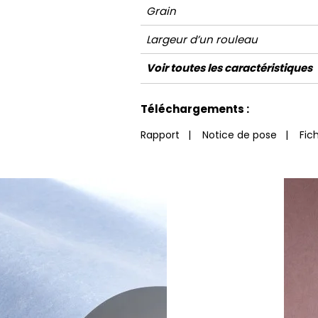
Grain
Largeur d’un rouleau
Longueur
Raccord
Rapport Vertical
Poids g/m²
Entretien
Pose colle
Dépose
Norme COV
ASTME84
Norme euroclass
Voir toutes les caractéristiques
Voir moins de caractéristiques
Téléchargements :
Rapport
|
Notice de pose
|
Fic