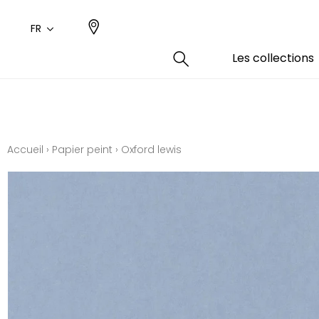
FR
Les collections
Type
Coule
Famil
Famil
Aspec
Rose
Uni / 
Dessin
Accueil
›
Papier peint
›
Oxford lewis
Coton
Dessin
Polyes
Petits