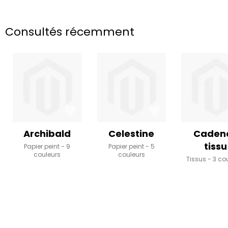
Consultés récemment
Archibald
Celestine
Caden
tissu
Papier peint
9
Papier peint
5
couleurs
couleurs
Tissus
3 co