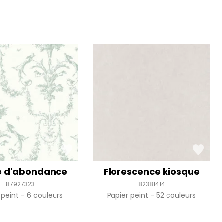
e d'abondance
Florescence kiosque
87927323
82381414
 peint
6 couleurs
Papier peint
52 couleurs