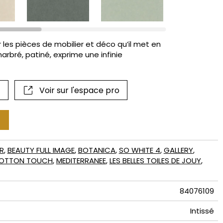
if
r les pièces de mobilier et déco qu’il met en
marbré, patiné, exprime une infinie
Voir sur l'espace pro
R
,
BEAUTY FULL IMAGE
,
BOTANICA
,
SO WHITE 4
,
GALLERY
,
OTTON TOUCH
,
MEDITERRANEE
,
LES BELLES TOILES DE JOUY
,
84076109
Intissé