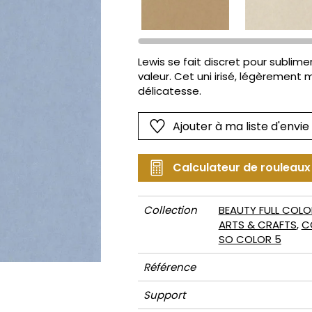
Rose
Rose
Petit mot
Végétal
Rouge
Rouge
Rayures
Wording
Vert
Vert
Unis
Lewis se fait discret pour sublime
valeur. Cet uni irisé, légèrement 
Violet
Violet
Végétal
délicatesse.
Ajouter à ma liste d'envie
Calculateur de rouleaux
Collection
BEAUTY FULL COLO
ARTS & CRAFTS
,
C
SO COLOR 5
Référence
Support