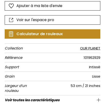
au top de la tendance, lumineux en camel ou
Ajouter à ma liste d'envie
chaleureux en vert kaki. L'oeil du tigre veille sur nous !
Voir sur l'espace pro
Calculateur de rouleaux
Collection
OUR PLANET
Référence
101962929
Support
Intissé
Grain
Lisse
Largeur d’un
53 cm / 21 inches
rouleau
Longueur
Raccord
Rapport
Poids g/m²
Entretien
Pose colle
Dépose
Norme COV
Norme
Voir toutes les caractéristiques
Vendu au rouleau de 10.05m / 11 yards
Encollage du mur
27cm / 11 pouces
Arrachage à sec
Raccord droit
C-s1, d0
Lavable
150
A+
Vertical
euroclass