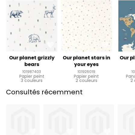
Our planet grizzly
Our planet stars in
Our p
bears
your eyes
101987403
101926019
1
Papier peint
Papier peint
Pan
3 couleurs
2 couleurs
2 
Consultés récemment