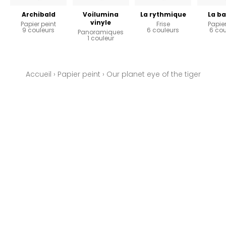
Archibald
Voilumina
La rythmique
La ba
vinyle
Papier peint
Frise
Papier
9 couleurs
6 couleurs
6 cou
Panoramiques
1 couleur
Accueil
›
Papier peint
›
Our planet eye of the tiger