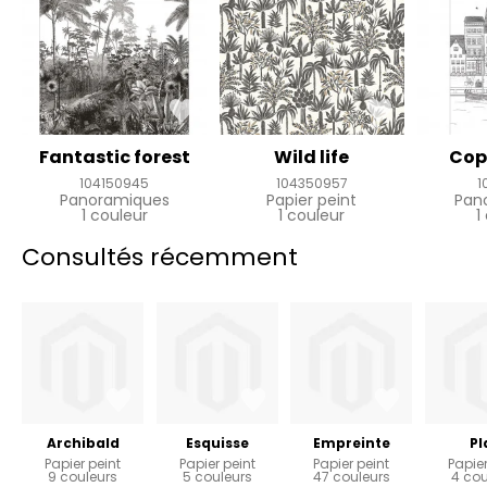
Fantastic forest
Wild life
Cop
104150945
104350957
1
Panoramiques
Papier peint
Pan
1 couleur
1 couleur
1
Consultés récemment
Archibald
Esquisse
Empreinte
Pl
Papier peint
Papier peint
Papier peint
Papier
9 couleurs
5 couleurs
47 couleurs
4 cou