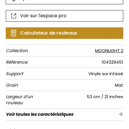
Voir sur l'espace pro
Calculateur de rouleaux
Collection
MOONLIGHT 2
Référence
104329451
Support
Vinyle sur intissé
Grain
Mat
Largeur d’un
53 cm / 21 inches
rouleau
Longueur
Raccord
Rapport
Poids g/m²
Entretien
Pose colle
Dépose
Norme COV
ASTME84
Norme
Voir toutes les caractéristiques
Vendu au rouleau de 10.05m / 11 yards
Lessivable à la brosse
26cm / 10 pouces
Encollage du mur
Arrachage à sec
Raccord droit
C-s1, d0
Class A
220
A+
Vertical
euroclass
Voir moins de caractéristiques