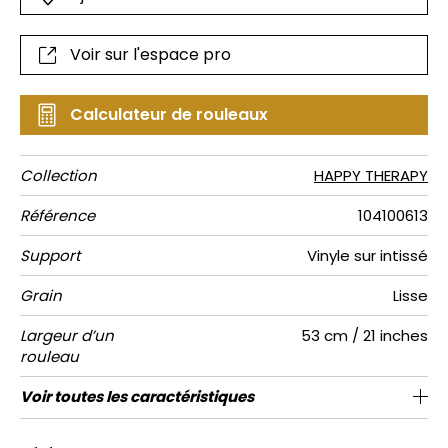
Voir sur l'espace pro
Calculateur de rouleaux
Collection
HAPPY THERAPY
Référence
104100613
Support
Vinyle sur intissé
Grain
Lisse
Largeur d’un
53 cm / 21 inches
rouleau
Longueur
Raccord
Rapport
Poids g/m²
Entretien
Pose colle
Dépose
Norme COV
ASTME84
Norme
Voir toutes les caractéristiques
Vendu au rouleau de 10.05m / 11 yards
Lessivable à la brosse
Raccord sauté 1/2
53cm / 21 pouces
Encollage du mur
Arrachage à sec
C-s1, d0
Class A
220
A+
Vertical
euroclass
Voir moins de caractéristiques