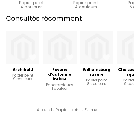
Papier peint
Papier peint
Pa
4 couleurs
4 couleurs
5 
Consultés récemment
Archibald
Reverie
Williamsburg
Chelsea
d'automne
rayure
squ
Papier peint
9 couleurs
intisse
Papier peint
Papier
8 couleurs
9 cou
Panoramiques
1 couleur
Accueil
›
Papier peint
›
Funny