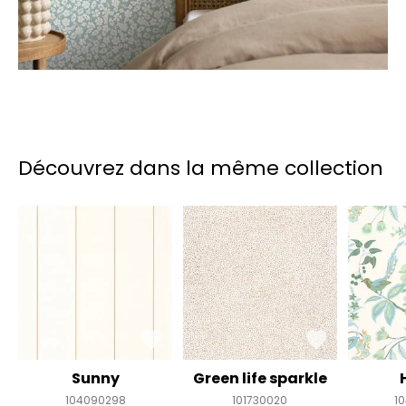
Découvrez dans la même collection
Sunny
Green life sparkle
104090298
101730020
1