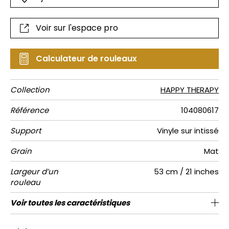
Voir sur l'espace pro
Calculateur de rouleaux
Collection
HAPPY THERAPY
Référence
104080617
Support
Vinyle sur intissé
Grain
Mat
Largeur d’un
53 cm / 21 inches
rouleau
Longueur
Raccord
Rapport
Poids g/m²
Performance
Entretien
Pose colle
Dépose
Norme COV
ASTME84
Norme
Voir toutes les caractéristiques
Vendu au rouleau de 10.05m / 11 yards
Lessivable à la brosse
53cm / 21 pouces
Encollage du mur
Arrachage à sec
Raccord droit
aw - 0.15
C-s1, d0
Class A
220
A+
Vertical
Accoustique
euroclass
Voir moins de caractéristiques