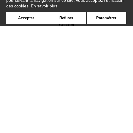
poursuivant la navigation sur ce site, vous acceptez l'utilisation
des cookies.
En savoir plus
Newsletter
Accepter
Refuser
Paramétrer
Contact
Où nous trouver ?
Lexique
Symbole
Presse
Cookies
Rejoignez-nous !
©Caselio2019
Confidentialité
Mentions légales