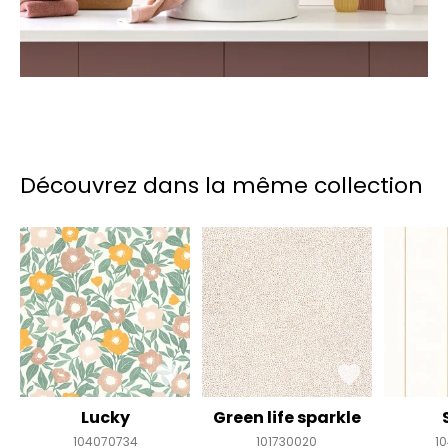
Découvrez dans la même collection
Lucky
Green life sparkle
104070734
101730020
1