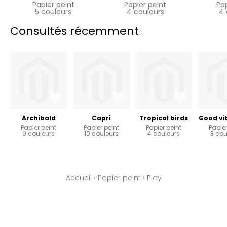
Papier peint
Papier peint
Pa
5 couleurs
4 couleurs
4 
Consultés récemment
Archibald
Capri
Tropical birds
Good vi
Papier peint
Papier peint
Papier peint
Papier
9 couleurs
10 couleurs
4 couleurs
3 cou
Accueil
›
Papier peint
›
Play