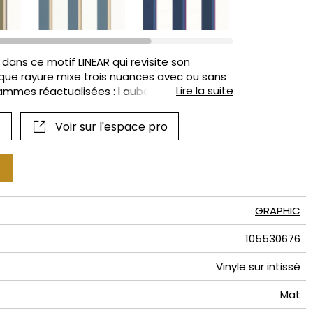
if
dans ce motif LINEAR qui revisite son
ue rayure mixe trois nuances avec ou sans
Lire la suite
gammes réactualisées : l aubergine le bleu
Voir sur l'espace pro
GRAPHIC
105530676
Vinyle sur intissé
Mat