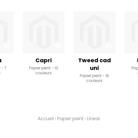
a
Capri
Tweed cad
uni
t
7
Papier peint
10
Pap
s
couleurs
Papier peint
16
couleurs
Accueil
›
Papier peint
›
Linear