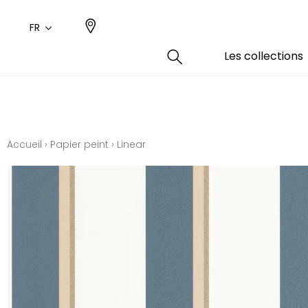
FR
Les collections
Type
Coule
Famil
Famil
Aspec
Rose
Uni / 
Dessin
Accueil
›
Papier peint
›
Linear
Coton
Dessin
Polyes
Petits