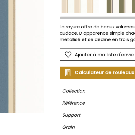
Rose
Rose
Petit mot
Végétal
Rouge
Rouge
Rayures
Wording
Vert
Vert
Unis
La rayure offre de beaux volumes 
audace. D apparence simple chaq
Violet
Violet
Végétal
métallisé et se décline en trois 
ouragan le néo/kaki.
Ajouter à ma liste d'envie
Calculateur de rouleaux
Collection
Référence
Support
Grain