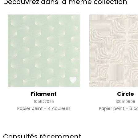
Découvrez dans la même collection
Filament
Circle
105527025
105510999
Papier peint
4 couleurs
Papier peint
6 co
Consultés récemment