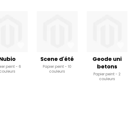
Nubio
Scene d'été
Geode uni
betons
ier peint
6
Papier peint
10
couleurs
couleurs
Papier peint
2
couleurs