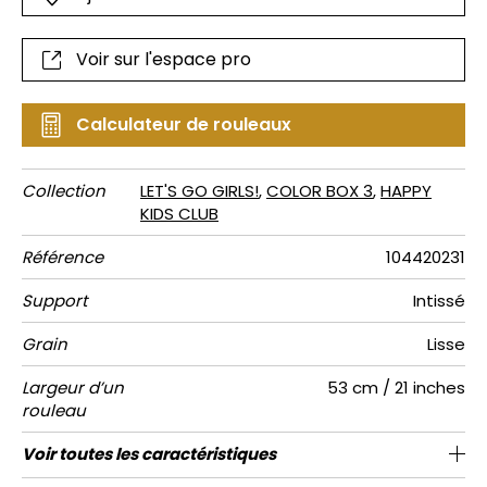
Voir sur l'espace pro
Calculateur de rouleaux
Collection
LET'S GO GIRLS!
,
COLOR BOX 3
,
HAPPY
KIDS CLUB
Référence
104420231
Support
Intissé
Grain
Lisse
Largeur d’un
53 cm / 21 inches
rouleau
Longueur
Raccord
Rapport
Poids g/m²
Description
Entretien
Pose colle
Dépose
Norme COV
ASTME84
Norme
Voir toutes les caractéristiques
Vendu au rouleau de 10.05m / 11 yards
Vichy bicolore intissé
53cm / 21 pouces
Encollage du mur
Arrachage à sec
Raccord droit
C-s1, d0
Lavable
Class A
150
A+
Vertical
produit
euroclass