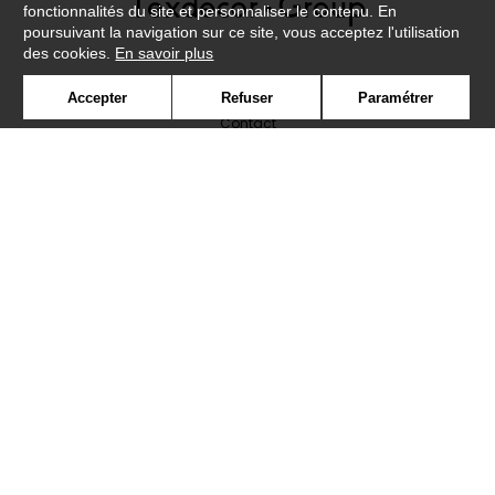
fonctionnalités du site et personnaliser le contenu. En
poursuivant la navigation sur ce site, vous acceptez l'utilisation
des cookies.
En savoir plus
Newsletter
Accepter
Refuser
Paramétrer
Contact
Où nous trouver ?
Lexique
Symbole
Presse
Cookies
Rejoignez-nous !
©Caselio2019
Confidentialité
Mentions légales