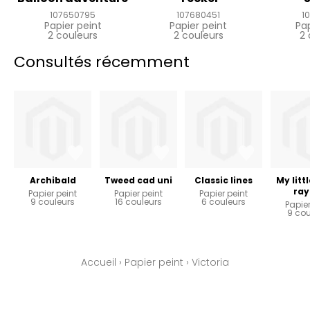
107650795
107680451
1
Papier peint
Papier peint
Pa
2 couleurs
2 couleurs
2 
Consultés récemment
Archibald
Tweed cad uni
Classic lines
My litt
ray
Papier peint
Papier peint
Papier peint
9 couleurs
16 couleurs
6 couleurs
Papier
9 cou
Accueil
›
Papier peint
›
Victoria