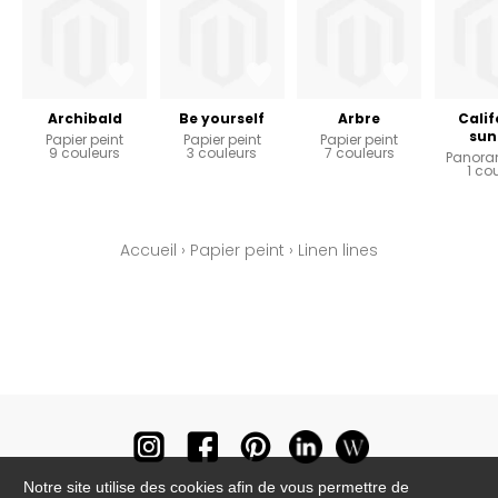
Archibald
Be yourself
Arbre
Calif
sun
Papier peint
Papier peint
Papier peint
9 couleurs
3 couleurs
7 couleurs
Panora
1 co
Accueil
›
Papier peint
›
Linen lines
Notre site utilise des cookies afin de vous permettre de