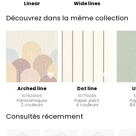
Linear
Wide lines
Découvrez dans la même collection
Arched line
Dot line
U
107824606
107751295
1
Panoramiques
Papier peint
Pa
2 couleurs
4 couleurs
84
Consultés récemment