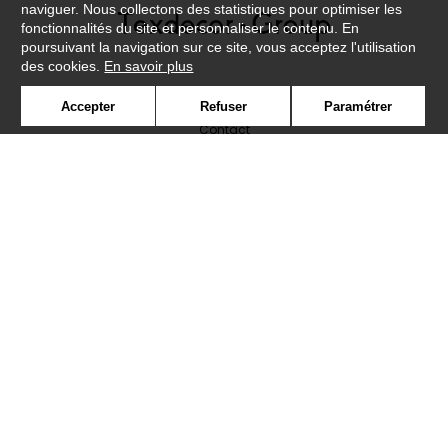
naviguer. Nous collectons des statistiques pour optimiser les
fonctionnalités du site et personnaliser le contenu. En
poursuivant la navigation sur ce site, vous acceptez l'utilisation
des cookies.
En savoir plus
Newsletter
Accepter
Refuser
Paramétrer
Contact
Où nous trouver ?
Lexique
Symbole
Presse
Cookies
Rejoignez-nous !
©Caselio2019
Confidentialité
Mentions légales