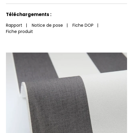
Vertical
produit
euroclass
Voir moins de caractéristiques
Téléchargements :
Rapport
|
Notice de pose
|
Fiche DOP
|
Fiche produit