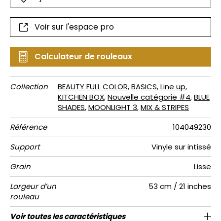
Voir sur l'espace pro
Calculateur de rouleaux
Collection
BEAUTY FULL COLOR
,
BASICS
,
Line up
,
KITCHEN BOX
,
Nouvelle catégorie #4
,
BLUE
SHADES
,
MOONLIGHT 3
,
MIX & STRIPES
Référence
104049230
Support
Vinyle sur intissé
Grain
Lisse
Largeur d’un
53 cm / 21 inches
rouleau
Longueur
Raccord
Rapport
Poids g/m²
Description
Entretien
Pose colle
Dépose
Norme COV
ASTME84
Norme
Voir toutes les caractéristiques
Vendu au rouleau de 10.05m / 11 yards
Lessivable à la brosse
53cm / 21 pouces
Encollage du mur
Arrachage à sec
Rayure effet lin
Raccord libre
Class A
B s1 d0
220
A+