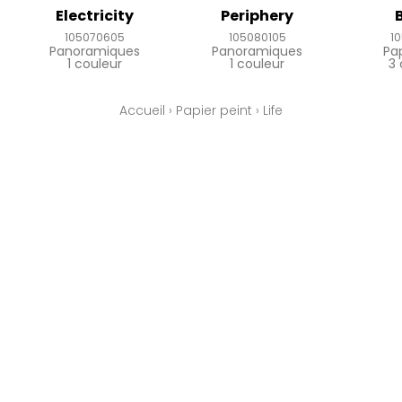
Electricity
Periphery
105070605
105080105
1
Panoramiques
Panoramiques
Pa
1 couleur
1 couleur
3 
Accueil
›
Papier peint
›
Life