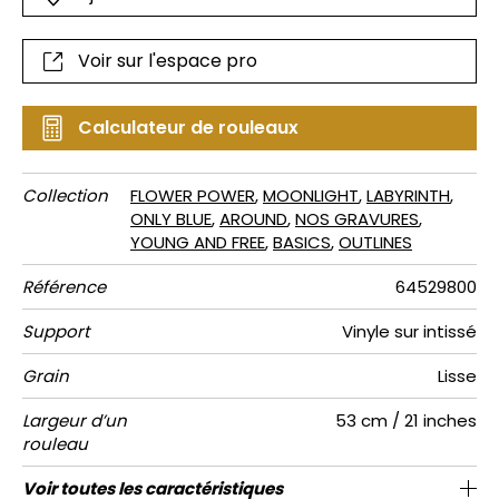
Voir sur l'espace pro
Calculateur de rouleaux
Collection
FLOWER POWER
,
MOONLIGHT
,
LABYRINTH
,
ONLY BLUE
,
AROUND
,
NOS GRAVURES
,
YOUNG AND FREE
,
BASICS
,
OUTLINES
Référence
64529800
Support
Vinyle sur intissé
Grain
Lisse
Largeur d’un
53 cm / 21 inches
rouleau
Longueur
Raccord
Rapport
Poids g/m²
Description
Entretien
Pose colle
Dépose
Norme COV
ASTME84
Norme
Voir toutes les caractéristiques
Vendu au rouleau de 10.05m / 11 yards
Papier peint uni en vinyle
53cm / 21 pouces
Encollage du mur
Arrachage à sec
Raccord libre
Lessivable
Class A
B s1 d0
220
A+