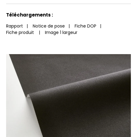
Vertical
produit
euroclass
Voir moins de caractéristiques
Téléchargements :
Rapport
|
Notice de pose
|
Fiche DOP
|
Fiche produit
|
Image 1 largeur