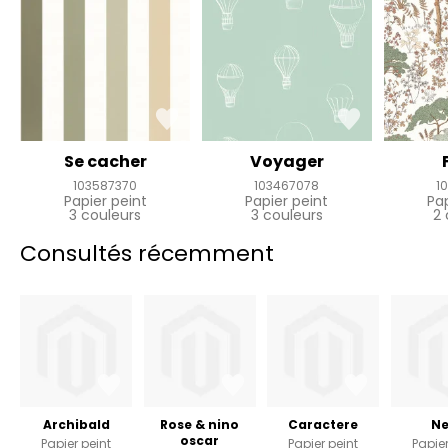
Se cacher
Voyager
103587370
103467078
1
Papier peint
Papier peint
Pa
3 couleurs
3 couleurs
2 
Consultés récemment
Archibald
Rose & nino
Caractere
Ne
oscar
Papier peint
Papier peint
Papier