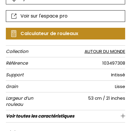
Voir sur l'espace pro
Calculateur de rouleaux
Collection
AUTOUR DU MONDE
Référence
103497308
Support
Intissé
Grain
Lisse
Largeur d’un
53 cm / 21 inches
rouleau
Longueur
Raccord
Rapport
Poids g/m²
Performance
Entretien
Pose colle
Dépose
Norme COV
ASTME84
Norme
Voir toutes les caractéristiques
Vendu au rouleau de 10.05m / 11 yards
Raccord sauté 1/2
53cm / 21 pouces
Encollage du mur
Arrachage à sec
aw - 0.15
C-s1, d0
Lavable
Class A
150
A+
Vertical
Accoustique
euroclass
Voir moins de caractéristiques