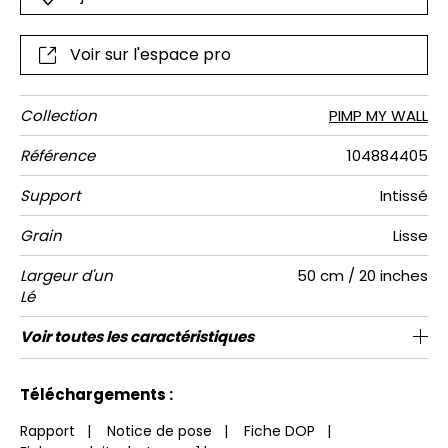
Voir sur l'espace pro
Collection
PIMP MY WALL
Référence
104884405
Support
Intissé
Grain
Lisse
Largeur d'un
50 cm / 20 inches
Lé
Hauteur
Largeur
Raccord
Nombre de
Poids g/m²
Entretien
Pose colle
Dépose
Norme COV
ASTME84
Norme
Voir toutes les caractéristiques
310 cm / 122 inches
200 cm / 79 inches
Encollage du mur
Arrachage à sec
Raccord droit
Lavable
Class A
B s1 d0
147
A+
4
Totale
lés
euroclass
Voir moins de caractéristiques
Téléchargements :
Rapport
|
Notice de pose
|
Fiche DOP
|