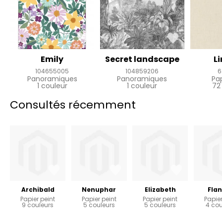
Emily
Secret landscape
L
104655005
104859206
6
Panoramiques
Panoramiques
Pa
1 couleur
1 couleur
72
Consultés récemment
Archibald
Nenuphar
Elizabeth
Flan
Papier peint
Papier peint
Papier peint
Papier
9 couleurs
5 couleurs
5 couleurs
4 cou