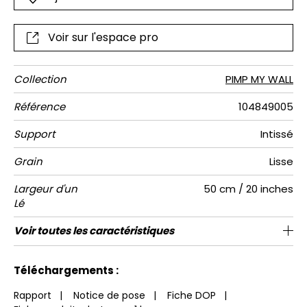
Voir sur l'espace pro
Collection
PIMP MY WALL
Référence
104849005
Support
Intissé
Grain
Lisse
Largeur d'un
50 cm / 20 inches
Lé
Hauteur
Largeur
Raccord
Nombre de
Poids g/m²
Entretien
Pose colle
Dépose
Norme COV
ASTME84
Norme
Voir toutes les caractéristiques
310 cm / 122 inches
200 cm / 79 inches
Encollage du mur
Arrachage à sec
Raccord droit
Lavable
Class A
B s1 d0
147
A+
4
Totale
lés
euroclass
Voir moins de caractéristiques
Téléchargements :
Rapport
|
Notice de pose
|
Fiche DOP
|