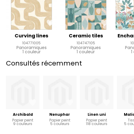
Curving lines
Ceramic tiles
Encha
104771005
104747105
1
Panoramiques
Panoramiques
Pan
1 couleur
1 couleur
1
Consultés récemment
Archibald
Nenuphar
Linen uni
Mali
Papier peint
Papier peint
Papier peint
Tis
9 couleurs
5 couleurs
118 couleurs
5 cou