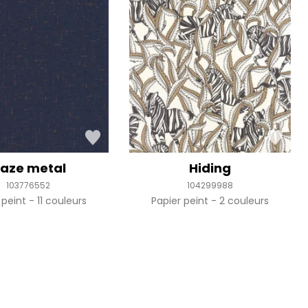
aze metal
Hiding
103776552
104299988
 peint
11 couleurs
Papier peint
2 couleurs