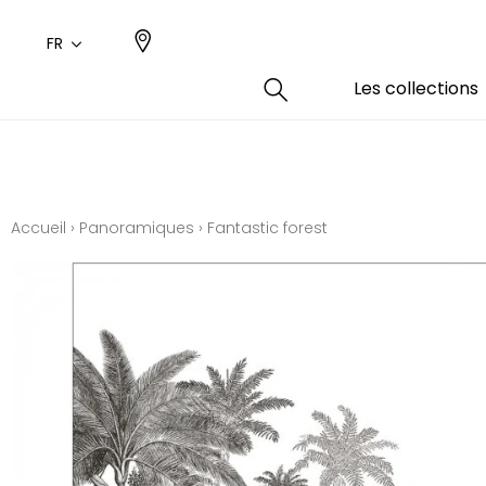
FR
Les collections
Type
Coule
Famil
Famil
Aspec
Rose
Uni / 
Dessin
Accueil
›
Panoramiques
›
Fantastic forest
Coton
Dessin
Polyes
Petits