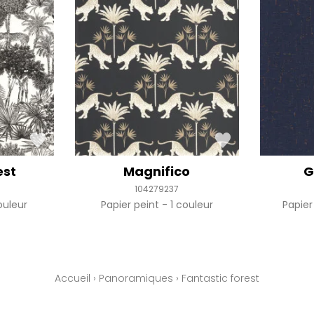
est
Magnifico
G
104279237
ouleur
Papier peint
1 couleur
Papier
Accueil
›
Panoramiques
›
Fantastic forest