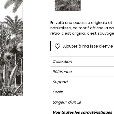
Rose
Rose
Petit mot
Végétal
Rouge
Rouge
Rayures
Wording
Vert
Vert
Unis
En voilà une esquisse originale e
naturaliste, ce motif affiche la na
Violet
Violet
Végétal
rétro, c'est original, c'est sauvag
Ajouter à ma liste d'envie
Collection
Référence
Support
Grain
Largeur d'un Lé
Hauteur
Largeur Totale
Raccord
Nombre de lés
Poids g/m²
Entretien
Pose colle
Dépose
Norme COV
ASTME84
Norme euroclass
Voir toutes les caractéristiques