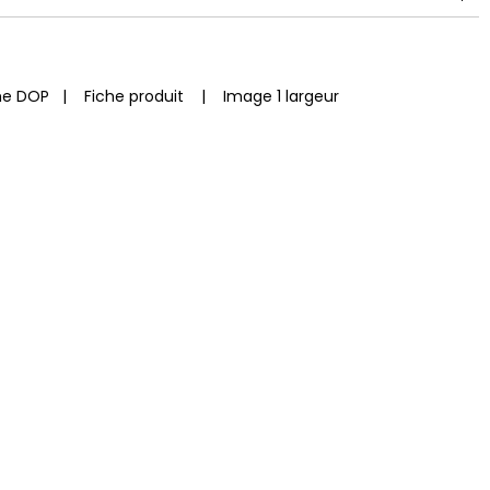
he DOP
|
Fiche produit
|
Image 1 largeur