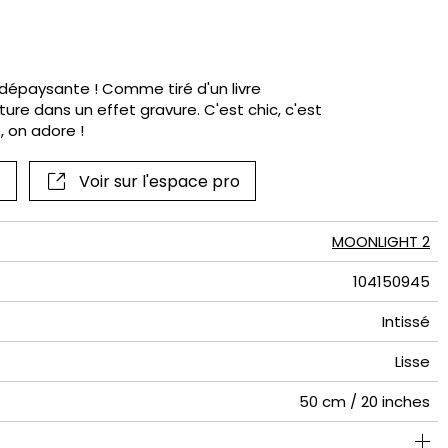
if
t dépaysante ! Comme tiré d'un livre
ture dans un effet gravure. C'est chic, c'est
e, on adore !
Voir sur l'espace pro
MOONLIGHT 2
104150945
Intissé
Lisse
50 cm / 20 inches
250 cm / 98 inches
310 cm / 122 inches
Encollage du mur
Arrachage à sec
Raccord droit
Lavable
Class A
B s1 d0
147
A+
5