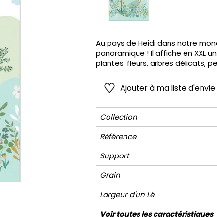
Noir
Noir
Vert
Trompe l'
Imitant t
Orange
Orange
Violet
Ornemen
Petit mot
Au pays de Heidi dans notre mond
Rose
Rose
Petit mot
Végétal
panoramique ! Il affiche en XXL
Rouge
Rouge
Rayures
Wording
plantes, fleurs, arbres délicats,
paysage s’inspire des dessins de 
Vert
Vert
Unis
de coloris pastel comme on l’aim
Ajouter à ma liste d'envie
Violet
Violet
Végétal
libre ou en tête de lit.
Collection
Référence
Support
Grain
Largeur d'un Lé
Hauteur
Largeur Totale
Raccord
Nombre de lés
Poids g/m²
Entretien
Pose colle
Dépose
Norme COV
ASTME84
Norme euroclass
Voir toutes les caractéristiques