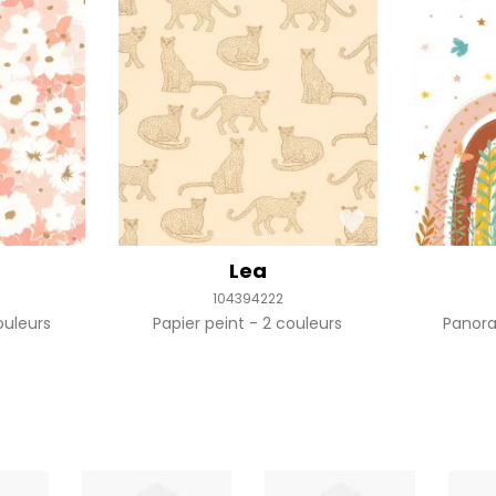
Lea
104394222
uleurs
Papier peint
2 couleurs
Panor