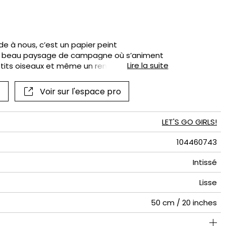
Voir tous les
Voir tous les
œil
rompe oeil
panoramiques
papiers peints
Voir tous les stickers
Voir tous les tissus
tal
if
e à nous, c’est un papier peint
if
 un beau paysage de campagne où s’animent
Lire la suite
 petits oiseaux et même un renard. Ce
petites filles et opte pour la même palette
e. Un paysage à afficher en XXL sur un mur
Voir sur l'espace pro
LET'S GO GIRLS!
104460743
Intissé
Lisse
50 cm / 20 inches
310 cm / 122 inches
200 cm / 79 inches
Encollage du mur
Arrachage à sec
Raccord droit
Lavable
Class A
B s1 d0
147
A+
4