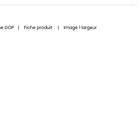
he DOP
|
Fiche produit
|
Image 1 largeur