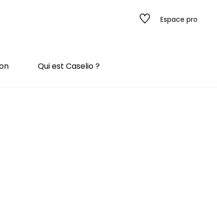
Espace pro
ion
Qui est Caselio ?
s
ado
ado
 / texture
rompe l'œil