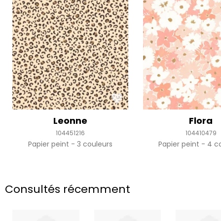
Leonne
Flora
104451216
104410479
Papier peint
3 couleurs
Papier peint
4 co
Consultés récemment