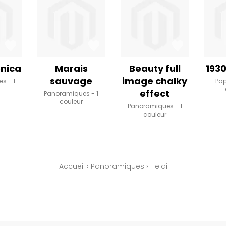
nica
Marais
Beauty full
1930
sauvage
image chalky
es
1
Pap
effect
Panoramiques
1
couleur
Panoramiques
1
couleur
Accueil
›
Panoramiques
›
Heidi