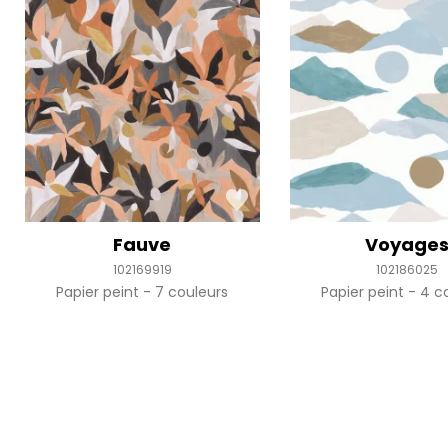
Fauve
Voyage
102169919
102186025
Papier peint
7 couleurs
Papier peint
4 co