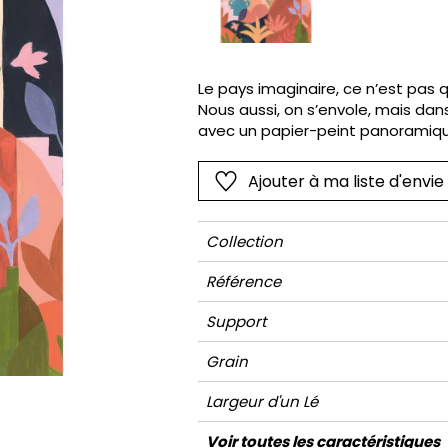
Rose
Rose
Petit mot
Végétal
Rouge
Rouge
Rayures
Wording
Vert
Vert
Unis
Le pays imaginaire, ce n’est pas 
Nous aussi, on s’envole, mais dan
Violet
Violet
Végétal
avec un papier-peint panoramique
couleurs vifs semblent peints à 
la déco en un tableau végétal. Un
Ajouter à ma liste d'envie
pièces de la maison, du séjour à l
Collection
Référence
Support
Grain
Largeur d'un Lé
Hauteur
Largeur Totale
Raccord
Nombre de lés
Poids g/m²
Entretien
Pose colle
Dépose
Norme COV
Norme euroclass
Voir toutes les caractéristiques