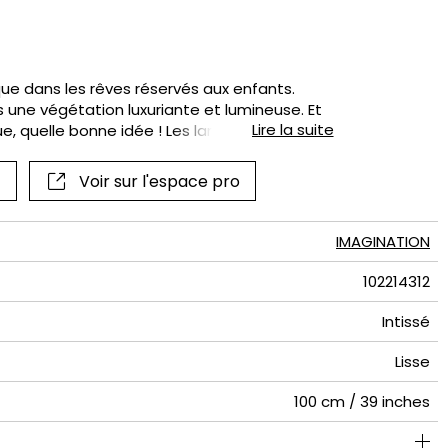
if
que dans les rêves réservés aux enfants.
s une végétation luxuriante et lumineuse. Et
Lire la suite
, quelle bonne idée ! Les larges aplats de
la main directement sur le mur transformant
 tableau qui prendra vie dans toutes les
Voir sur l'espace pro
a chambre. Alors, en route ?
IMAGINATION
102214312
Intissé
Lisse
100 cm / 39 inches
280 cm / 110 inches
200 cm / 79 inches
Encollage du mur
Arrachage à sec
Raccord droit
Lavable
B s1 d0
150
A+
2