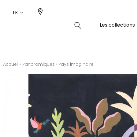
FR
Les collections
Type
Coule
Famil
Famil
Aspec
Rose
Uni / 
Dessin
Accueil
›
Panoramiques
›
Pays imaginaire
Coton
Dessin
Polyes
Petits