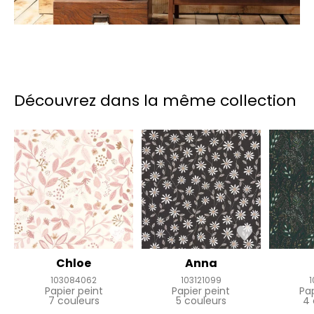
Découvrez dans la même collection
Chloe
Anna
103084062
103121099
1
Papier peint
Papier peint
Pa
7 couleurs
5 couleurs
4 