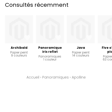
Consultés récemment
Archibald
Panoramique
Java
Five o
iris reflet
pl
Papier peint
Papier peint
9 couleurs
14 couleurs
Panoramiques
Papier
1 couleur
63 co
Accueil
›
Panoramiques
›
Apolline