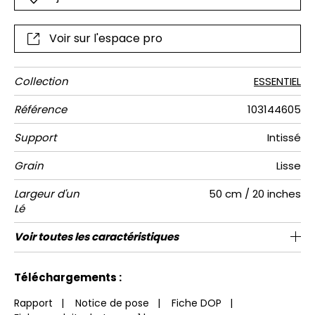
Voir sur l'espace pro
Collection
ESSENTIEL
Référence
103144605
Support
Intissé
Grain
Lisse
Largeur d'un
50 cm / 20 inches
Lé
Hauteur
Largeur
Raccord
Nombre de
Poids g/m²
Entretien
Pose colle
Dépose
Norme COV
ASTME84
Norme
Voir toutes les caractéristiques
280 cm / 110 inches
200 cm / 79 inches
Encollage du mur
Arrachage à sec
Raccord droit
Lavable
Class A
B s1 d0
147
A+
4
Totale
lés
euroclass
Voir moins de caractéristiques
Téléchargements :
Rapport
|
Notice de pose
|
Fiche DOP
|