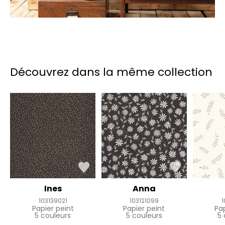
Découvrez dans la même collection
Ines
Anna
103139021
103121099
1
Papier peint
Papier peint
Pa
5 couleurs
5 couleurs
5 