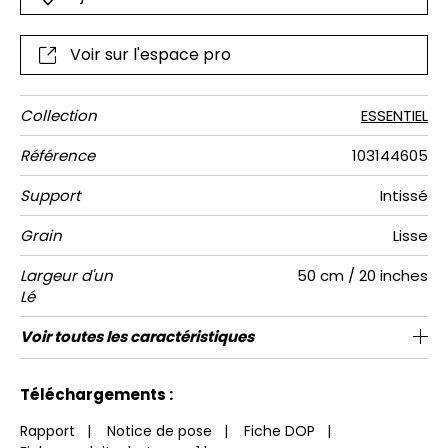
Voir sur l'espace pro
Collection
ESSENTIEL
Référence
103144605
Support
Intissé
Grain
Lisse
Largeur d'un
50 cm / 20 inches
Lé
Hauteur
Largeur
Raccord
Nombre de
Poids g/m²
Entretien
Pose colle
Dépose
Norme COV
ASTME84
Norme
Voir toutes les caractéristiques
280 cm / 110 inches
200 cm / 79 inches
Encollage du mur
Arrachage à sec
Raccord droit
Lavable
Class A
B s1 d0
147
A+
4
Totale
lés
euroclass
Voir moins de caractéristiques
Téléchargements :
Rapport
|
Notice de pose
|
Fiche DOP
|