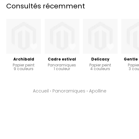
Consultés récemment
Archibald
Cadre estival
Delicacy
Gentle
Papier peint
Panoramiques
Papier peint
Papier
9 couleurs
1 couleur
4 couleurs
3 cou
Accueil
›
Panoramiques
›
Apolline