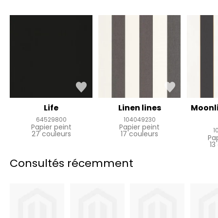
Life
Linen lines
Moonl
64529800
104049230
Papier peint
Papier peint
1
27 couleurs
17 couleurs
Pa
13
Consultés récemment