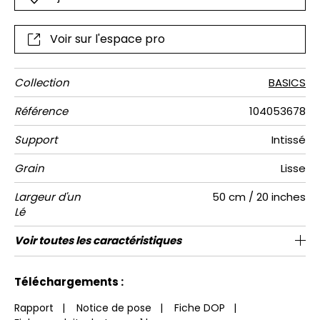
déco de la maison. Pratique pour des murs de géant,
notre papier peint panoramique est raccordable ni vu,
ni connu.
Voir sur l'espace pro
Collection
BASICS
Référence
104053678
Support
Intissé
Grain
Lisse
Largeur d'un
50 cm / 20 inches
Lé
Hauteur
Largeur
Raccord
Nombre de
Poids g/m²
Entretien
Pose colle
Dépose
Norme COV
ASTME84
Norme
Voir toutes les caractéristiques
310 cm / 122 inches
200 cm / 79 inches
Encollage du mur
Arrachage à sec
Raccord droit
Lavable
Class A
B s1 d0
147
A+
4
Totale
lés
euroclass
Voir moins de caractéristiques
Téléchargements :
Rapport
|
Notice de pose
|
Fiche DOP
|