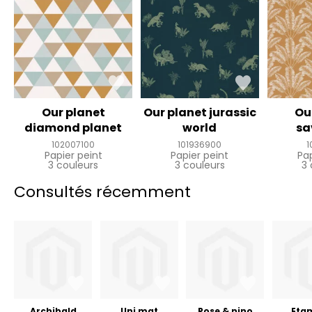
Our planet
Our planet jurassic
Ou
diamond planet
world
sa
102007100
101936900
1
Papier peint
Papier peint
Pa
3 couleurs
3 couleurs
3 
Consultés récemment
Archibald
Uni mat
Rose & nino
Eta