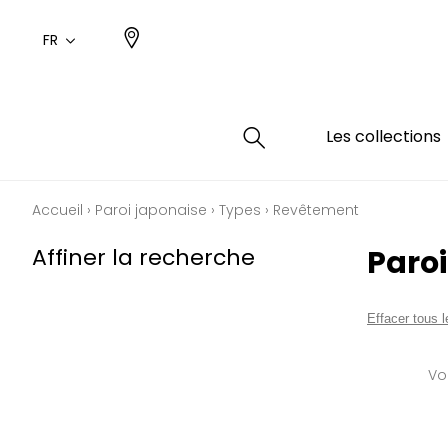
FR
Les collections
Accueil
›
Paroi japonaise
›
Types
›
Revêtement
Type
Coule
Famil
Famil
Affiner la recherche
Paro
Aspec
Rose
Uni / 
Dessin
Coton
Dessin
Effacer tous le
Polyes
Petits
Vo