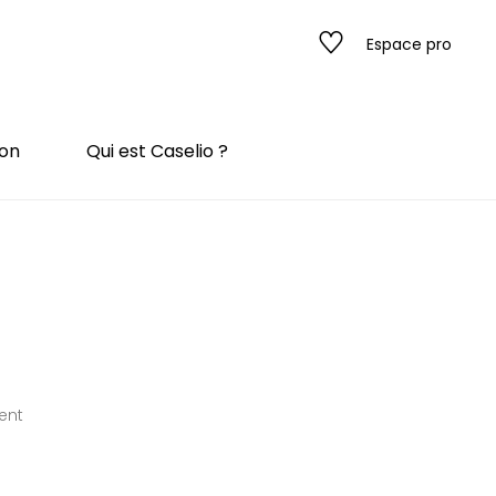
Espace pro
ion
Qui est Caselio ?
s
ado
ado
ent
 / texture
rompe l'œil