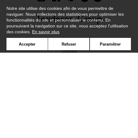
Notre site utilise des cookies afin de vous permettre de
naviguer. Nous collectons des statistiques pour optimiser les
fonctionnalités du site et personnaliser le contenu. En
poursuivant la navigation sur ce site, vous acceptez l'utilisation
des cookies.
En savoir plus
Newsletter
Accepter
Refuser
Paramétrer
Contact
Où nous trouver ?
Lexique
Symbole
Presse
Cookies
Rejoignez-nous !