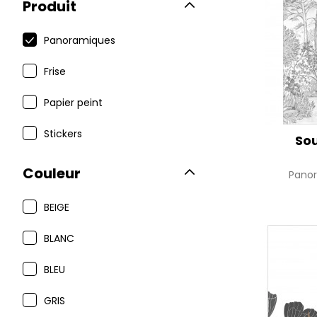
Produit
Panoramiques
Frise
Papier peint
Stickers
Sou
Couleur
Pano
BEIGE
BLANC
BLEU
GRIS