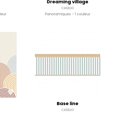
Dreaming village
CASELIO
leur
Panoramiques
1 couleur
Base line
CASELIO