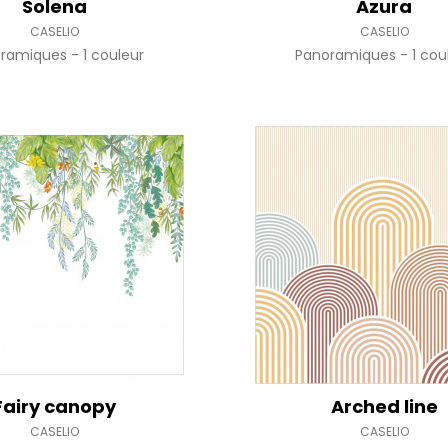
Solena
Azura
CASELIO
CASELIO
oramiques
1 couleur
Panoramiques
1 cou
Fairy canopy
Arched line
CASELIO
CASELIO