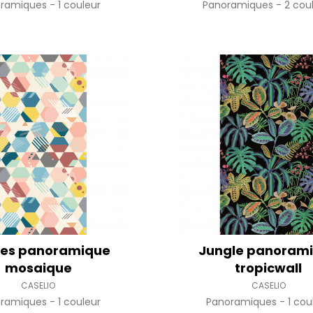
oramiques
1 couleur
Panoramiques
2 cou
es panoramique
Jungle panoram
mosaique
tropicwall
CASELIO
CASELIO
oramiques
1 couleur
Panoramiques
1 cou