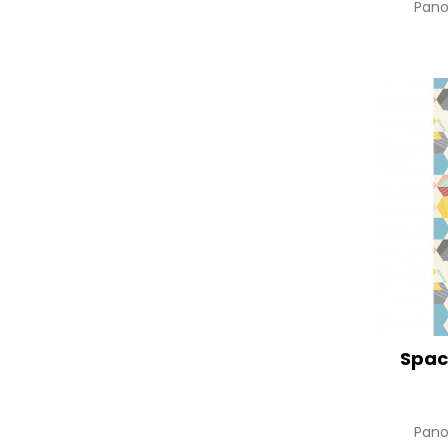
Pan
Spac
Pan