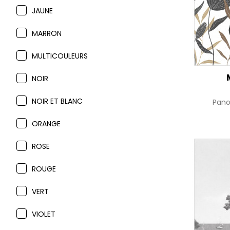
JAUNE
MARRON
MULTICOULEURS
NOIR
NOIR ET BLANC
Pan
ORANGE
ROSE
ROUGE
VERT
VIOLET