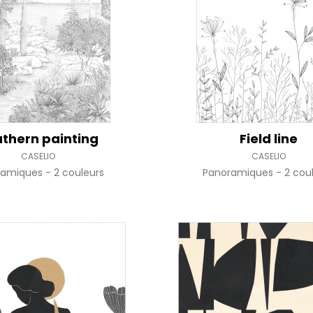
Rose
Rose
Petit mot
Végétal
Rouge
Rouge
Rayures
Wording
Vert
Vert
Unis
Violet
Violet
Végétal
thern painting
Field line
CASELIO
CASELIO
ramiques
2 couleurs
Panoramiques
2 cou