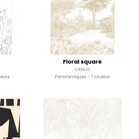
if
Floral square
CASELIO
leurs
Panoramiques
1 couleur