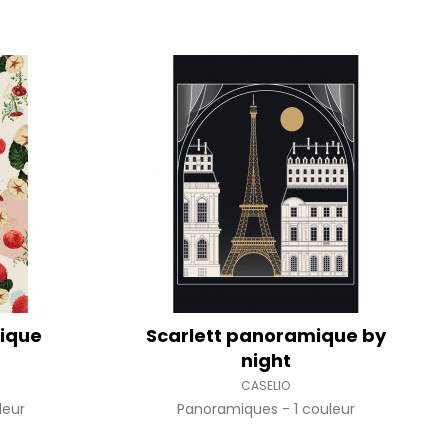
ique
Scarlett panoramique by
night
CASELIO
leur
Panoramiques
1 couleur