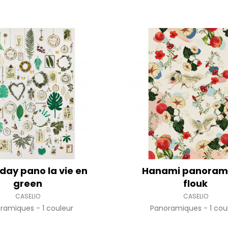
day pano la vie en
Hanami panoram
green
flouk
CASELIO
CASELIO
oramiques
1 couleur
Panoramiques
1 cou