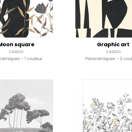
Moon square
Graphic art
CASELIO
CASELIO
oramiques
1 couleur
Panoramiques
2 cou