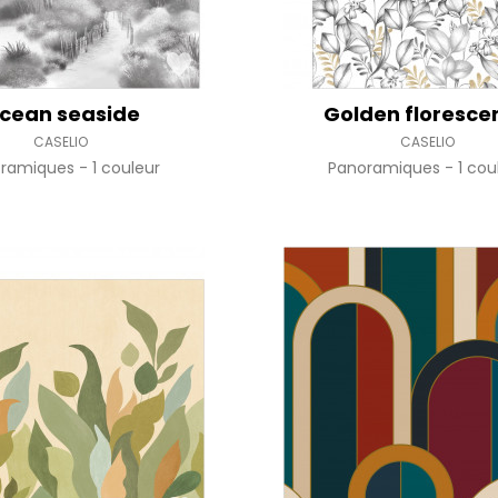
cean seaside
Golden floresce
CASELIO
CASELIO
oramiques
1 couleur
Panoramiques
1 cou