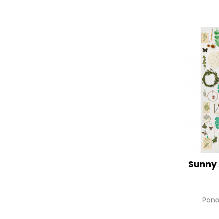
Sunny 
Pan