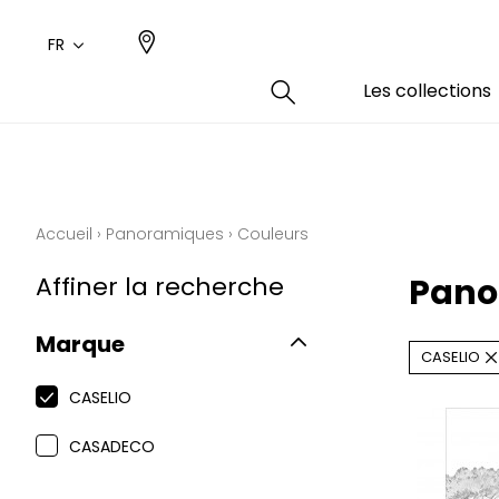
FR
Les collections
Type
Coule
Famil
Famil
Aspec
Rose
Uni / 
Dessin
Accueil
›
Panoramiques
›
Couleurs
Coton
Dessin
Affiner la recherche
Pano
Polyes
Petits
Marque
CASELIO
CASELIO
CASADECO