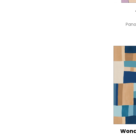
Pan
Wond