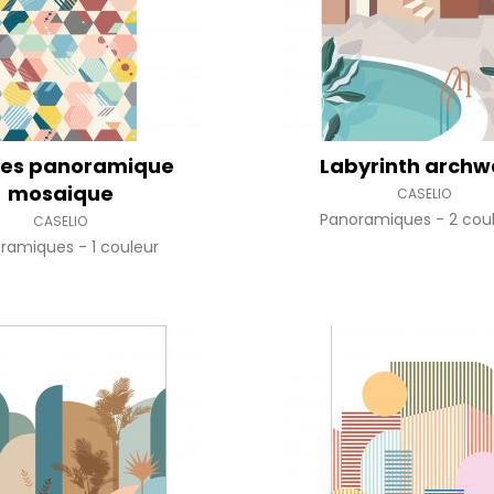
es panoramique
Labyrinth archw
mosaique
CASELIO
Panoramiques
2 cou
CASELIO
oramiques
1 couleur