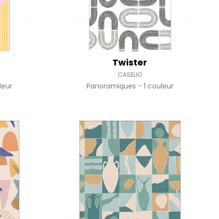
Twister
CASELIO
leur
Panoramiques
1 couleur