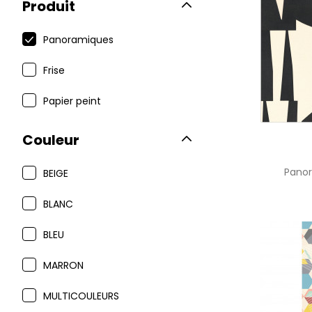
Produit
Panoramiques
Frise
Papier peint
Couleur
Pano
BEIGE
BLANC
BLEU
MARRON
MULTICOULEURS