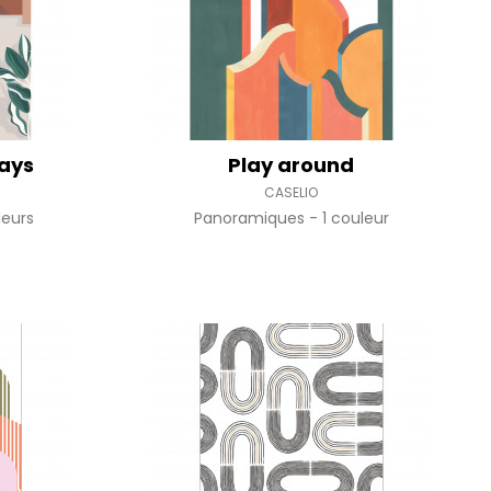
ays
Play around
CASELIO
leurs
Panoramiques
1 couleur