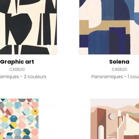
Rose
Rose
Petit mot
Végétal
Rouge
Rouge
Rayures
Wording
Vert
Vert
Unis
Violet
Violet
Végétal
Graphic art
Solena
CASELIO
CASELIO
ramiques
2 couleurs
Panoramiques
1 cou