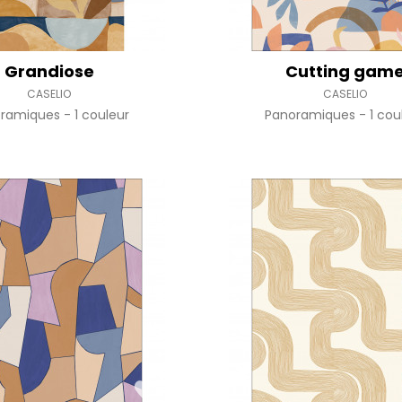
Grandiose
Cutting gam
CASELIO
CASELIO
oramiques
1 couleur
Panoramiques
1 cou