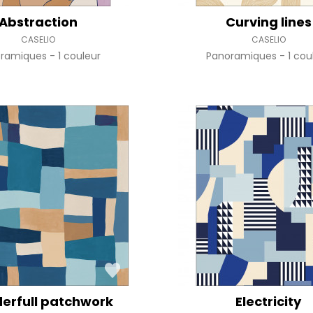
Abstraction
Curving lines
CASELIO
CASELIO
oramiques
1 couleur
Panoramiques
1 cou
erfull patchwork
Electricity