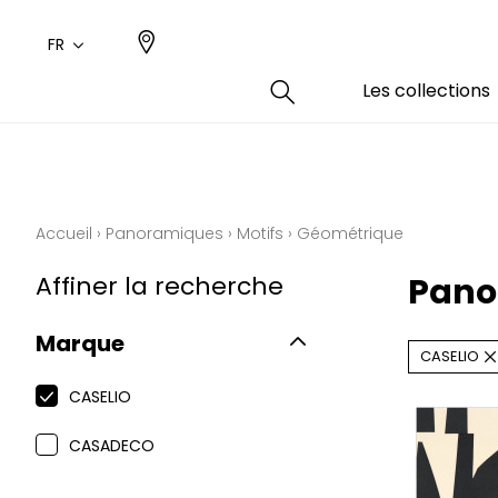
FR
Les collections
Type
Coule
Famil
Famil
Aspec
Rose
Uni / 
Dessin
Accueil
›
Panoramiques
›
Motifs
›
Géométrique
Coton
Dessin
Affiner la recherche
Pano
Polyes
Petits
Marque
CASELIO
CASELIO
CASADECO