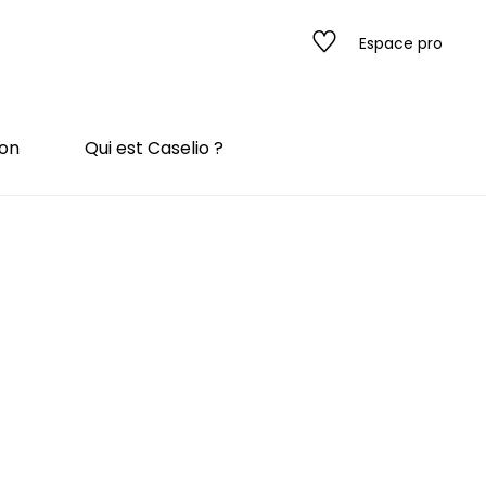
Espace pro
ion
Qui est Caselio ?
s
ado
ado
 / texture
rompe l'œil