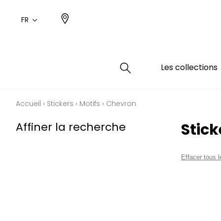
FR
Les collections
Accueil
›
Stickers
›
Motifs
›
Chevron
Type
Coule
Famil
Famil
Affiner la recherche
Stic
Aspec
Rose
Uni / 
Dessin
Coton
Dessin
Effacer tous le
Polyes
Petits