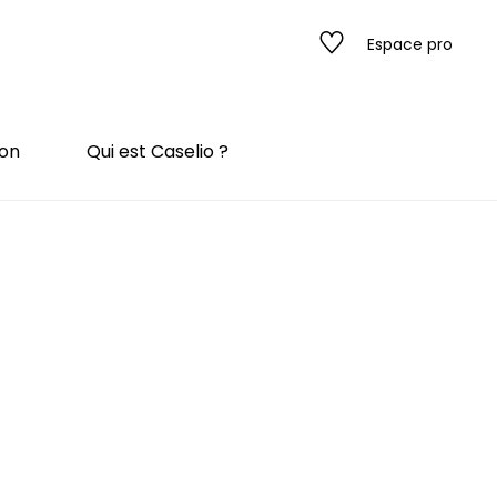
Espace pro
ion
Qui est Caselio ?
s
ado
ado
 / texture
rompe l'œil