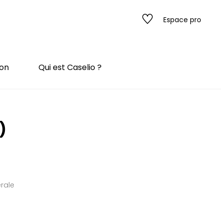
Espace pro
ion
Qui est Caselio ?
s
)
ado
ado
érale
 / texture
rompe l'œil