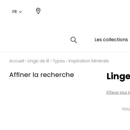
FR
Les collections
Accueil
›
Linge de lit
›
Types
›
Inspiration Minérale
Type
Coule
Famil
Famil
Affiner la recherche
Linge
Aspec
Rose
Uni / 
Dessin
Coton
Dessin
Effacer tous le
Polyes
Petits
Vous