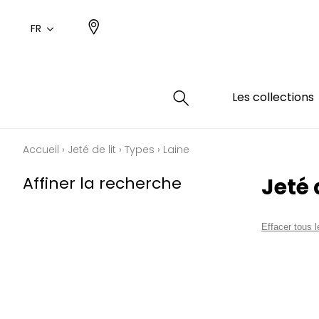
FR
Les collections
Accueil
›
Jeté de lit
›
Types
›
Laine
Type
Coule
Famil
Famil
Affiner la recherche
Jeté 
Aspec
Rose
Uni / 
Dessin
Coton
Dessin
Effacer tous le
Polyes
Petits