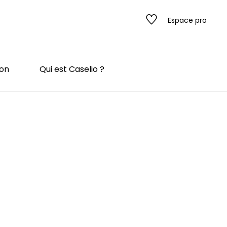
Espace pro
ion
Qui est Caselio ?
s
ado
ado
 / texture
rompe l'œil