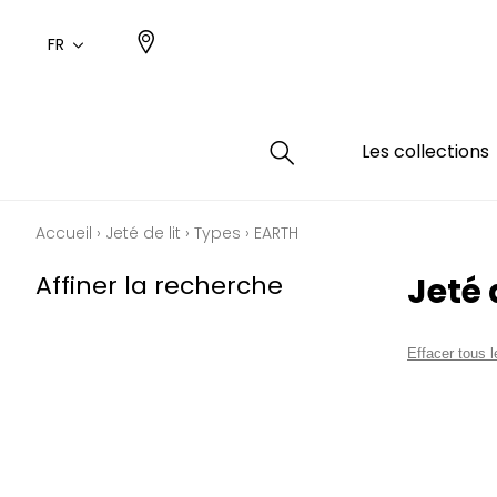
FR
Les collections
Accueil
›
Jeté de lit
›
Types
›
EARTH
Type
Coule
Famil
Famil
Affiner la recherche
Jeté 
Aspec
Rose
Uni / 
Dessin
Coton
Dessin
Effacer tous le
Polyes
Petits