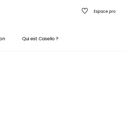
Espace pro
ion
Qui est Caselio ?
s
ado
ado
 / texture
rompe l'œil