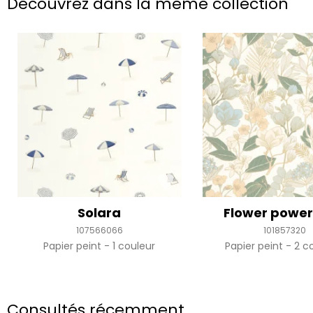
Découvrez dans la même collection
Solara
Flower powe
107566066
101857320
Papier peint
1 couleur
Papier peint
2 co
Consultés récemment