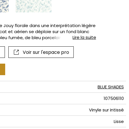
if
 de Jouy florale dans une interprétation légère
at et aérien se déploie sur un fond blanc
Lire la suite
leu fumée, de bleu porcelaine, ou
 habille les murs d’une élégance douce, idéal
e de lit ou sur les 4 murs.
Voir sur l'espace pro
BLUE SHADES
107506110
Vinyle sur intissé
Lisse