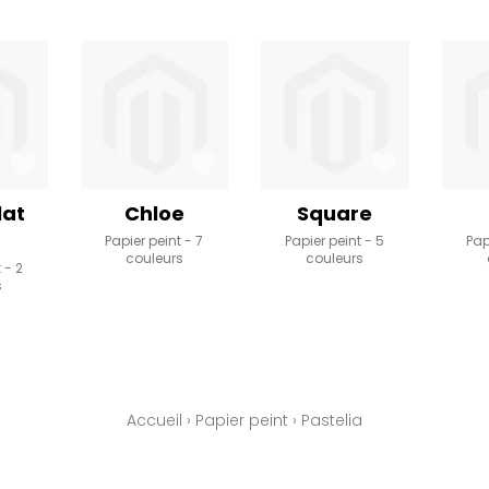
lat
Chloe
Square
Papier peint
7
Papier peint
5
Pap
couleurs
couleurs
t
2
s
Accueil
›
Papier peint
›
Pastelia