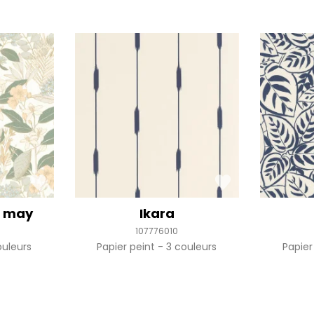
r may
Ikara
107776010
uleurs
Papier peint
3 couleurs
Papier