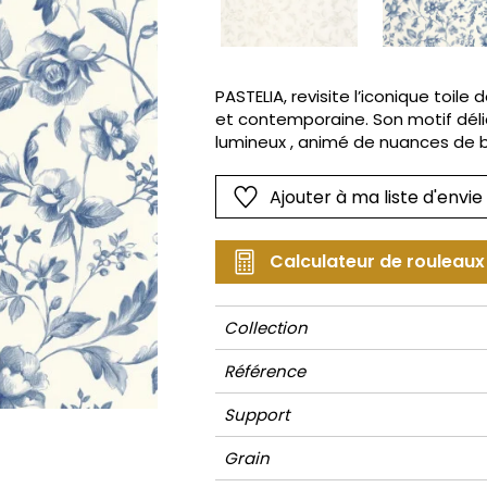
Rose
Rose
Petit mot
Végétal
Rouge
Rouge
Rayures
Wording
Vert
Vert
Unis
PASTELIA, revisite l’iconique toile
et contemporaine. Son motif délic
Violet
Violet
Végétal
lumineux , animé de nuances de b
subitlement irisé. Ce papier peint
aussi bien en mur d'accent, en tet
Ajouter à ma liste d'envie
Calculateur de rouleaux
Collection
Référence
Support
Grain