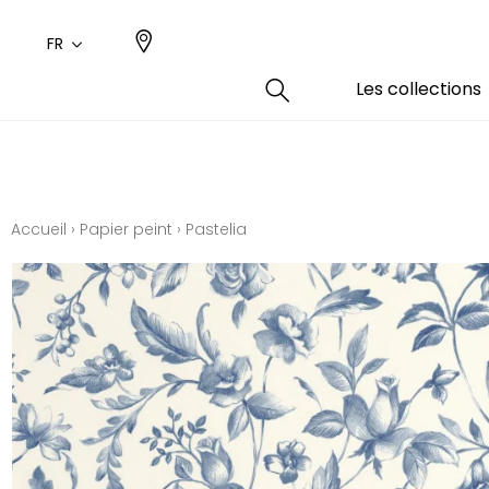
FR
Les collections
Type
Coule
Famil
Famil
Aspec
Rose
Uni / 
Dessin
Accueil
›
Papier peint
›
Pastelia
Coton
Dessin
Polyes
Petits