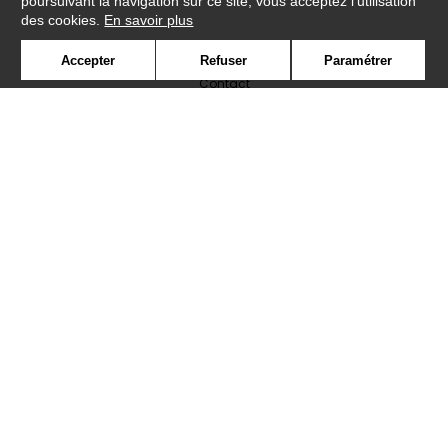
poursuivant la navigation sur ce site, vous acceptez l'utilisation
des cookies.
En savoir plus
Newsletter
Accepter
Refuser
Paramétrer
Contact
Où nous trouver ?
Lexique
Symbole
Presse
Cookies
Rejoignez-nous !
©Caselio2019
Confidentialité
Mentions légales