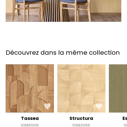
Découvrez dans la même collection
Tassea
Structura
E
106861006
106821056
1