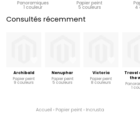
Panoramiques
Papier peint
Pa
1 couleur
5 couleurs
4 
Consultés récemment
Archibald
Nenuphar
Victoria
Travel
the 
Papier peint
Papier peint
Papier peint
9 couleurs
5 couleurs
8 couleurs
Panora
1 co
Accueil
›
Papier peint
›
Incrusta