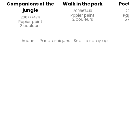
Companions of the
Walk in the park
Poet
jungle
200867410
2
Papier peint
Pa
200777474
2 couleurs
5 
Papier peint
2 couleurs
Accueil
›
Panoramiques
›
Sea life spray up