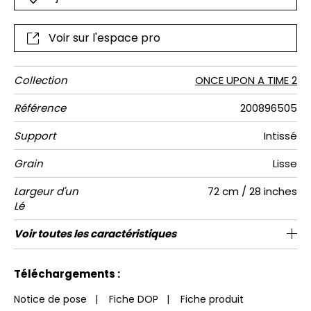
Voir sur l'espace pro
Collection
ONCE UPON A TIME 2
Référence
200896505
Support
Intissé
Grain
Lisse
Largeur d'un
72 cm / 28 inches
Lé
Hauteur
Largeur
Nombre de
Poids g/m²
Entretien
Pose colle
Dépose
Norme COV
ASTME84
Norme
Voir toutes les caractéristiques
106 cm / 42 inches
106 cm / 42 inches
Arrachage à sec
Préencollé
Lavable
Class A
C s1 d0
167
A+
1
Totale
lés
euroclass
Voir moins de caractéristiques
Téléchargements :
Notice de pose
|
Fiche DOP
|
Fiche produit