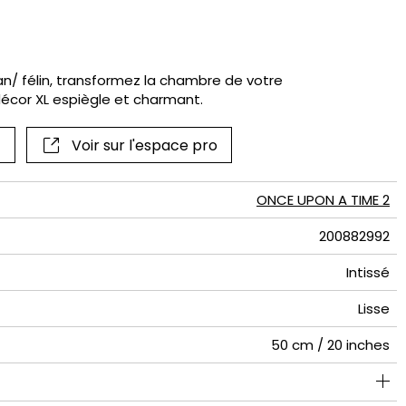
if
n/ félin, transformez la chambre de votre
écor XL espiègle et charmant.
Voir sur l'espace pro
ONCE UPON A TIME 2
200882992
Intissé
Lisse
50 cm / 20 inches
50 cm / 20 inches
50 cm / 20 inches
Arrachage à sec
Préencollé
Lavable
Class A
C s1 d0
167
A+
1