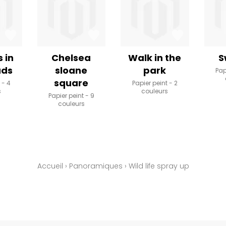
 in
Chelsea
Walk in the
S
uds
sloane
park
Pap
square
t
4
Papier peint
2
s
couleurs
Papier peint
9
couleurs
Accueil
›
Panoramiques
›
Wild life spray up