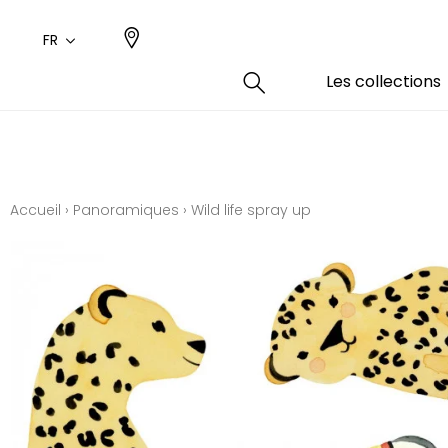
FR
Les collections
Type
Coule
Famil
Famil
Aspec
Rose
Uni / 
Dessin
Accueil
›
Panoramiques
›
Wild life spray up
Coton
Dessin
Polyes
Petits