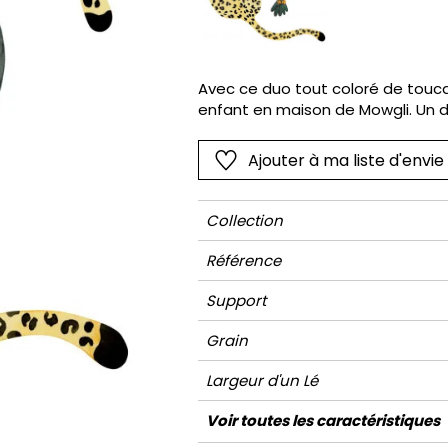
Rose
Rose
Petit mot
Végétal
Rouge
Rouge
Rayures
Wording
Vert
Vert
Unis
Avec ce duo tout coloré de touca
enfant en maison de Mowgli. Un d
Violet
Violet
Végétal
Ajouter à ma liste d'envie
Collection
Référence
Support
Grain
Largeur d'un Lé
Hauteur
Largeur Totale
Nombre de lés
Poids g/m²
Entretien
Pose colle
Dépose
Norme COV
ASTME84
Norme euroclass
Voir toutes les caractéristiques