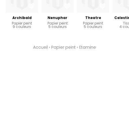
Archibald
Nenuphar
Theatre
Celesti
Papier peint
Papier peint
Papier peint
Tis
9 couleurs
5 couleurs
5 couleurs
4 cou
Accueil
›
Papier peint
›
Etamine