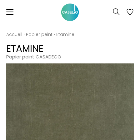
Accueil
›
Papier peint
›
Etamine
ETAMINE
Papier peint CASADECO