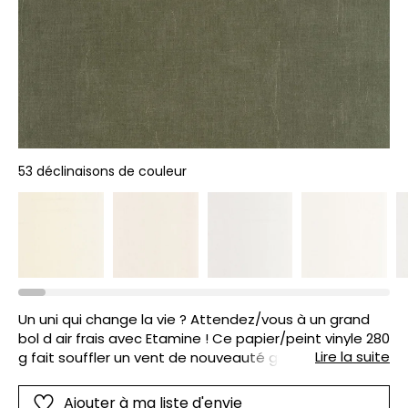
53 déclinaisons de couleur
Un uni qui change la vie ? Attendez/vous à un grand
bol d air frais avec Etamine ! Ce papier/peint vinyle 280
Lire la suite
g fait souffler un vent de nouveauté grâce à son
rendu remarquable. D une base de tweed le vinyle
part sur un grain repéré qui lui offre une allure de tissu
Ajouter à ma liste d'envie