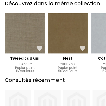
Découvrez dans la même collection
Tweed cad uni
Nest
Côt
85477832
201002727
2
Papier peint
Papier peint
Pa
16 couleurs
50 couleurs
5 
Consultés récemment