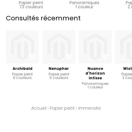
Papier peint
Panoramiques
Pa
73 couleurs
1 couleur
2 
Consultés récemment
Archibald
Nenuphar
Nuance
Wist
d'horizon
Papier peint
Papier peint
Papier
9 couleurs
5 couleurs
2 cou
intisse
Panoramiques
1 couleur
Accueil
›
Papier peint
›
Immensite