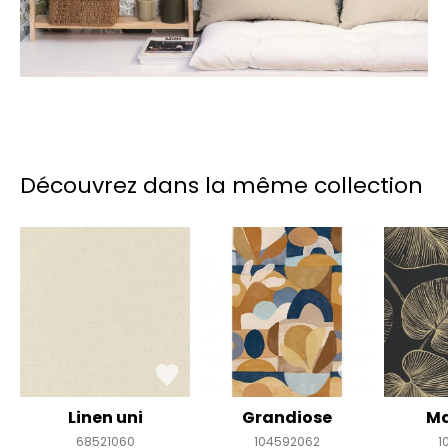
Découvrez dans la même collection
Linen uni
Grandiose
Ma
68521060
104592062
1